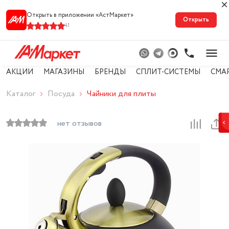
Открыть в приложении «АстМарке‪т‬»
Открыть
41
АКЦИИ
МАГАЗИНЫ
БРЕНДЫ
СПЛИТ-СИСТЕМЫ
СМА
Каталог
Посуда
Чайники для плиты
нет отзывов