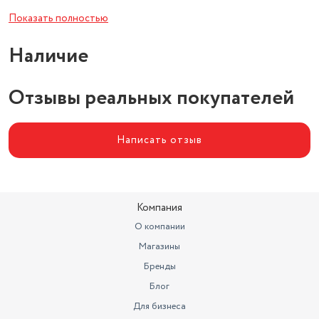
Высота товара в упаковке, в
Показать полностью
метрах
0.215
Наличие
Объем товара в упаковке, в
литрах
10.884
Отзывы реальных покупателей
Написать отзыв
Компания
О компании
Магазины
Бренды
Блог
Для бизнеса