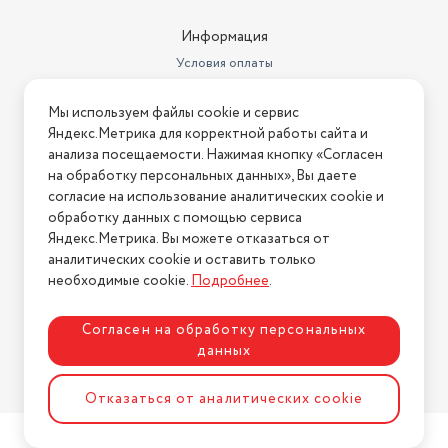
Информация
Условия оплаты
Условия доставки
Мы используем файлы cookie и сервис
Условия возврата
Яндекс.Метрика для корректной работы сайта и
Нашли ошибку на сайте?
Напишите нам
.
анализа посещаемости. Нажимая кнопку «Согласен
на обработку персональных данных», Вы даете
2026 © Интернет-магазин "АстМаркет". У нас есть всё!
согласие на использование аналитических cookie и
обработку данных с помощью сервиса
Яндекс.Метрика. Вы можете отказаться от
аналитических cookie и оставить только
Политика конфиденциальности
необходимые cookie.
Подробнее
.
Согласен на обработку персональных
данных
Разработка сайта
ASTDESIGN
Отказаться от аналитических cookie