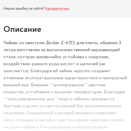
Нашли ошибку на сайте?
Напишите нам
.
Описание
Чайник со свистком Zeidan Z-4312 для плиты, обьемом 3
литра изготовлен из высококачественной нержавеющей
стали, которая чрезвычайно устойчива к коррозии,
воздействию разного рода кислот и щелочей (не
окисляется). Благодаря ей чайник надолго сохранит
отменные эксплуатационные характеристики и прекрасный
внешний вид. Внешнее **антипригарное** цветное
покрытие, устойчивое к высоким температурам. Благодаря
**капсулированному дну** вода в чайнике нагревается
быстрее и долго остается горячей без дополнительного
подогрева. Специальный курковый механизм позволяет
легко открывать насадку-свисток одним нажатием кнопки
на ручке чайника. Фиксированная комбинированная