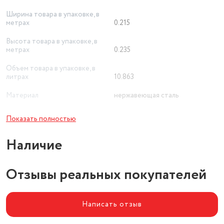
Ширина товара в упаковке, в
метрах
0.215
Высота товара в упаковке, в
метрах
0.235
Объем товара в упаковке, в
литрах
10.863
Материал
нержавеющая сталь
Основной цвет
белый
Показать полностью
Ручка
бакелит
Наличие
Отзывы реальных покупателей
Написать отзыв