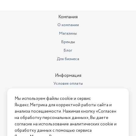
Компания
О компании
Магазины
Бренды
Блог
Для бизнеса
Информация
Условия оплаты
Условия доставки
Мы используем файлы cookie и сервис
Условия возврата
Яндекс.Метрика для корректной работы сайта и
Нашли ошибку на сайте?
Напишите нам
.
анализа посещаемости. Нажимая кнопку «Согласен
на обработку персональных данных», Вы даете
2026 © Интернет-магазин "АстМаркет". У нас есть всё!
согласие на использование аналитических cookie и
обработку данных с помощью сервиса