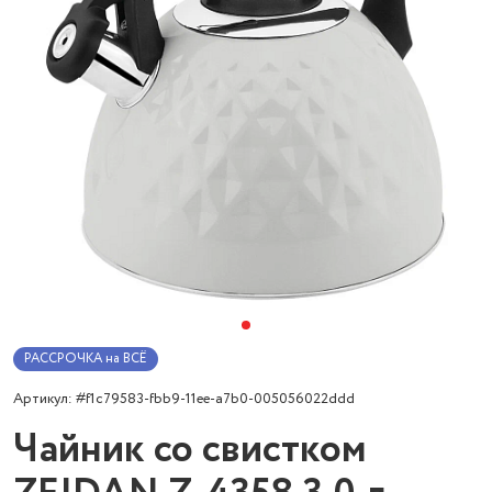
РАССРОЧКА на ВСЁ
Артикул: #f1c79583-fbb9-11ee-a7b0-005056022ddd
Чайник со свистком