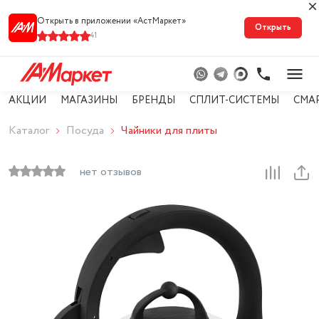
Открыть в приложении «АстМарке‪т‬»
Открыть
41
АКЦИИ
МАГАЗИНЫ
БРЕНДЫ
СПЛИТ-СИСТЕМЫ
СМА
Каталог
Посуда
Чайники для плиты
нет отзывов