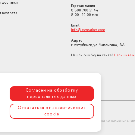
я доставки
Горячая линия
8 800 700 51 44
я возврата
8:00 - 20:00 мск
Email
info@astmarket.com
Адрес
г. Ахтубинск, ул. Чаплыгина, 18А
Нашли ошибку на сайте?
Напишите н
я
Согласен на обработку
персональных данных
Отказаться от аналитических
cookie
ет-магазин "АстМаркет". У нас есть всё!
Политика конфиденциальн