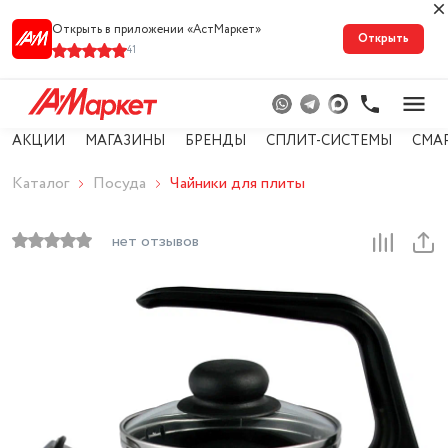
Открыть в приложении «АстМарке‪т‬»
Открыть
41
АКЦИИ
МАГАЗИНЫ
БРЕНДЫ
СПЛИТ-СИСТЕМЫ
СМА
Каталог
Посуда
Чайники для плиты
нет отзывов