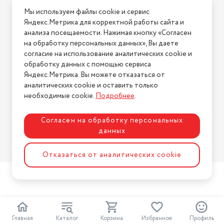
Условия доставки
Мы используем файлы cookie и сервис
Условия возврата
Яндекс.Метрика для корректной работы сайта и
Нашли ошибку на сайте?
Напишите нам
.
анализа посещаемости. Нажимая кнопку «Согласен
на обработку персональных данных», Вы даете
2026 © Интернет-магазин "АстМаркет". У нас есть всё!
согласие на использование аналитических cookie и
обработку данных с помощью сервиса
Яндекс.Метрика. Вы можете отказаться от
аналитических cookie и оставить только
Политика конфиденциальности
необходимые cookie.
Подробнее
.
Согласен на обработку персональных
данных
Разработка сайта
ASTDESIGN
Отказаться от аналитических cookie
Главная
Каталог
Корзина
Избранное
Профиль