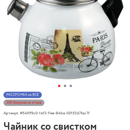
РАССРОЧКА на ВСЁ
300 бонусов за отзыв
Артикул: #54f1f9c0-14f3-11ee-84ba-00155d7fac7f
Чайник со свистком