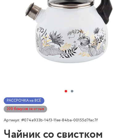
РАССРОЧКА на ВСЁ
300 бонусов за отзыв
Артикул: #074a933b-14f3-11ee-84ba-00155d7fac7f
Чайник со свистком