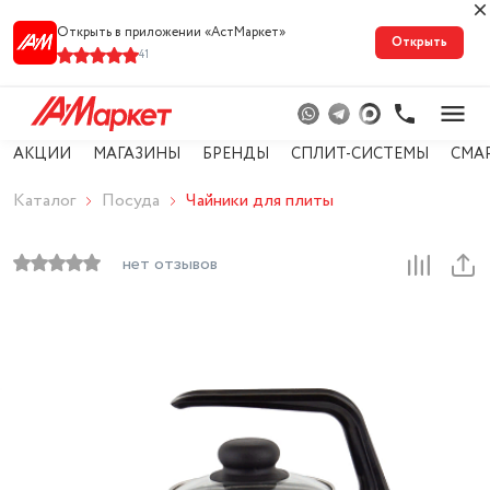
Открыть в приложении «АстМарке‪т‬»
Открыть
41
АКЦИИ
МАГАЗИНЫ
БРЕНДЫ
СПЛИТ-СИСТЕМЫ
СМА
Каталог
Посуда
Чайники для плиты
нет отзывов