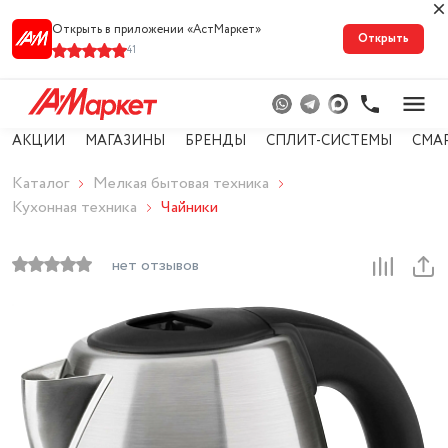
Открыть в приложении «АстМарке‪т‬»
Открыть
41
АКЦИИ
МАГАЗИНЫ
БРЕНДЫ
СПЛИТ-СИСТЕМЫ
СМА
Каталог
Мелкая бытовая техника
Кухонная техника
Чайники
нет отзывов