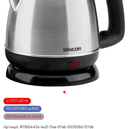
СТОП-ЦЕНА
РАССРОЧКА на ВСЁ
300 бонусов за отзыв
Артикул: #7f66445e-4e21-11ee-97ab-005056b757db