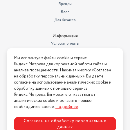
Бренды
Блог
Для бизнеса
Информация
Условия оплаты
Условия доставки
Мы используем файлы cookie и сервис
Условия возврата
Яндекс.Метрика для корректной работы сайта и
Нашли ошибку на сайте?
Напишите нам
.
анализа посещаемости. Нажимая кнопку «Согласен
на обработку персональных данных», Вы даете
2026 © Интернет-магазин "АстМаркет". У нас есть всё!
согласие на использование аналитических cookie и
обработку данных с помощью сервиса
Яндекс.Метрика. Вы можете отказаться от
аналитических cookie и оставить только
Политика конфиденциальности
необходимые cookie.
Подробнее
.
Согласен на обработку персональных
данных