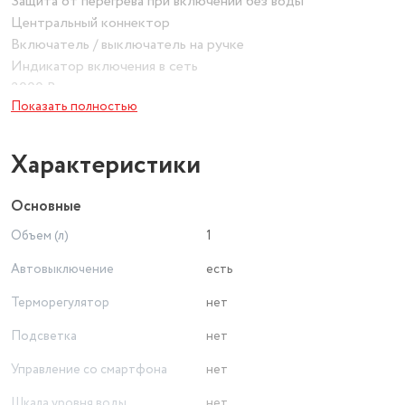
Защита от перегрева при включении без воды
Центральный коннектор
Включатель / выключатель на ручке
Индикатор включения в сеть
2000 Вт
Показать полностью
Характеристики
Основные
Объем (л)
1
Автовыключение
есть
Терморегулятор
нет
Подсветка
нет
Управление со смартфона
нет
Шкала уровня воды
нет