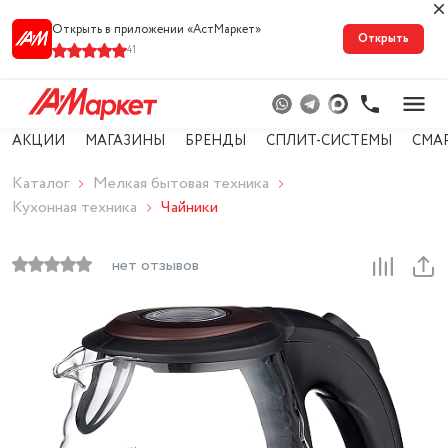
Открыть в приложении «АстМарке‪т‬»
Открыть
41
АКЦИИ
МАГАЗИНЫ
БРЕНДЫ
СПЛИТ-СИСТЕМЫ
СМА
Каталог
Мелкая бытовая техника
Кухонная техника
Чайники
нет отзывов