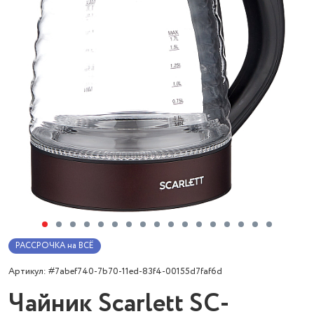
РАССРОЧКА на ВСЁ
Артикул: #7abef740-7b70-11ed-83f4-00155d7faf6d
Чайник Scarlett SC-