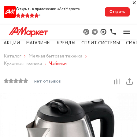
Открыть в приложении «АстМарке‪т‬»
Открыть
41
АКЦИИ
МАГАЗИНЫ
БРЕНДЫ
СПЛИТ-СИСТЕМЫ
СМА
Каталог
Мелкая бытовая техника
Кухонная техника
Чайники
нет отзывов