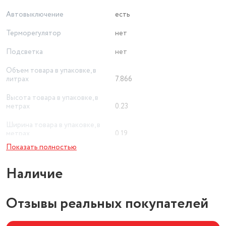
Автовыключение
есть
Терморегулятор
нет
Подсветка
нет
Объем товара в упаковке, в
литрах
7.866
Высота товара в упаковке, в
метрах
0.23
Ширина товара в упаковке, в
метрах
0.19
Показать полностью
Длина товара в упаковке, в
метрах
0.18
Наличие
Управление со смартфона
нет
Шкала уровня воды
Отзывы реальных покупателей
есть
Основной цвет
серебристый