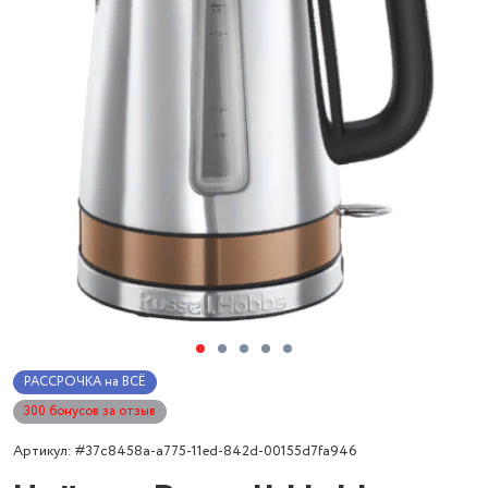
РАССРОЧКА на ВСЁ
300 бонусов за отзыв
Артикул: #37c8458a-a775-11ed-842d-00155d7fa946