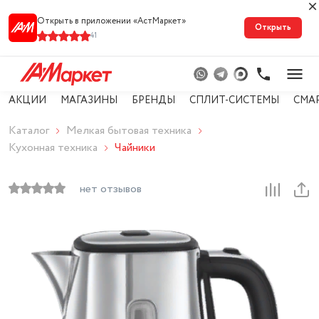
Открыть в приложении «АстМарке‪т‬»
Открыть
41
АКЦИИ
МАГАЗИНЫ
БРЕНДЫ
СПЛИТ-СИСТЕМЫ
СМА
Каталог
Мелкая бытовая техника
Кухонная техника
Чайники
нет отзывов