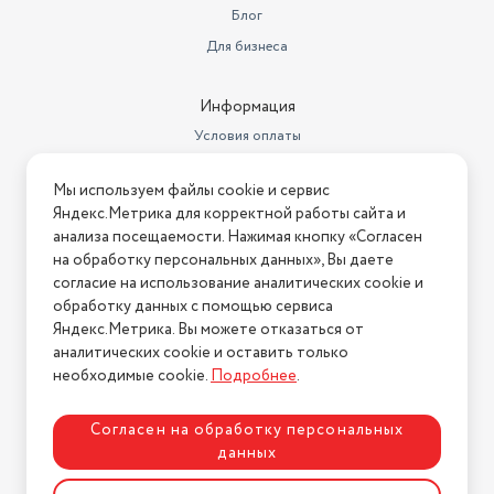
Блог
Для бизнеса
Информация
Условия оплаты
Условия доставки
Мы используем файлы cookie и сервис
Условия возврата
Яндекс.Метрика для корректной работы сайта и
Нашли ошибку на сайте?
Напишите нам
.
анализа посещаемости. Нажимая кнопку «Согласен
на обработку персональных данных», Вы даете
2026 © Интернет-магазин "АстМаркет". У нас есть всё!
согласие на использование аналитических cookie и
обработку данных с помощью сервиса
Яндекс.Метрика. Вы можете отказаться от
аналитических cookie и оставить только
Политика конфиденциальности
необходимые cookie.
Подробнее
.
Согласен на обработку персональных
данных
Разработка сайта
ASTDESIGN