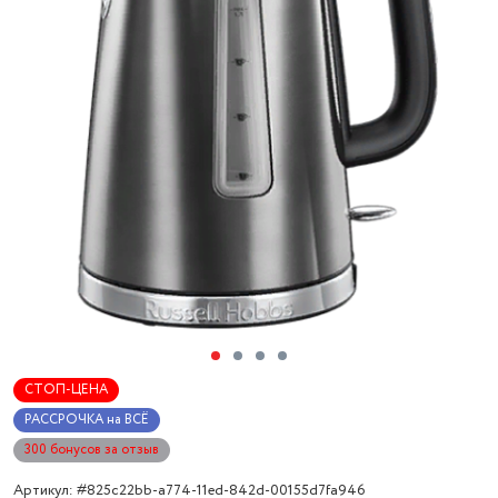
СТОП-ЦЕНА
РАССРОЧКА на ВСЁ
300 бонусов за отзыв
Артикул: #825c22bb-a774-11ed-842d-00155d7fa946