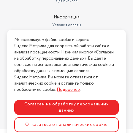
Для бизнеса
Информация
Условия оплаты
Условия доставки
Мы используем файлы cookie и сервис
Условия возврата
Яндекс.Метрика для корректной работы сайта и
Нашли ошибку на сайте?
Напишите нам
.
анализа посещаемости. Нажимая кнопку «Согласен
на обработку персональных данных», Вы даете
2026 © Интернет-магазин "АстМаркет". У нас есть всё!
согласие на использование аналитических cookie и
обработку данных с помощью сервиса
Яндекс.Метрика. Вы можете отказаться от
аналитических cookie и оставить только
Политика конфиденциальности
необходимые cookie.
Подробнее
.
Согласен на обработку персональных
данных
Разработка сайта
ASTDESIGN
Отказаться от аналитических cookie