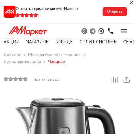
Открыть в приложении «АстМарке‪т‬»
Открыть
41
АКЦИИ
МАГАЗИНЫ
БРЕНДЫ
СПЛИТ-СИСТЕМЫ
СМА
Каталог
Мелкая бытовая техника
Кухонная техника
Чайники
нет отзывов