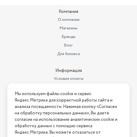
Компания
О компании
Магазины
Бренды
Блог
Для бизнеса
Информация
Условия оплаты
Условия доставки
Мы используем файлы cookie и сервис
Условия возврата
Яндекс.Метрика для корректной работы сайта и
Нашли ошибку на сайте?
Напишите нам
.
анализа посещаемости. Нажимая кнопку «Согласен
на обработку персональных данных», Вы даете
2026 © Интернет-магазин "АстМаркет". У нас есть всё!
согласие на использование аналитических cookie и
обработку данных с помощью сервиса
Яндекс.Метрика. Вы можете отказаться от