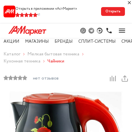
Открыть в приложении «АстМарке‪т‬»
Открыть
41
АКЦИИ
МАГАЗИНЫ
БРЕНДЫ
СПЛИТ-СИСТЕМЫ
СМА
Каталог
Мелкая бытовая техника
Кухонная техника
Чайники
нет отзывов