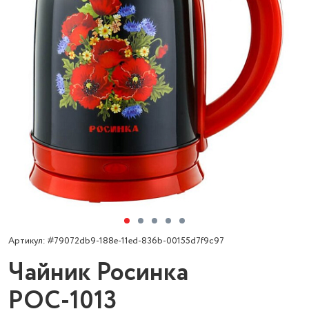
Артикул: #79072db9-188e-11ed-836b-00155d7f9c97
Чайник Росинка
РОС-1013