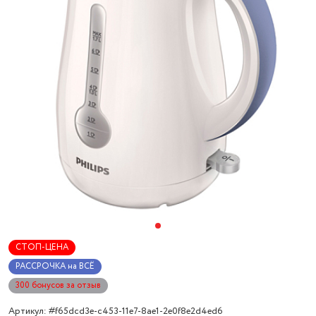
СТОП-ЦЕНА
РАССРОЧКА на ВСЁ
300 бонусов за отзыв
Артикул: #f65dcd3e-c453-11e7-8ae1-2e0f8e2d4ed6