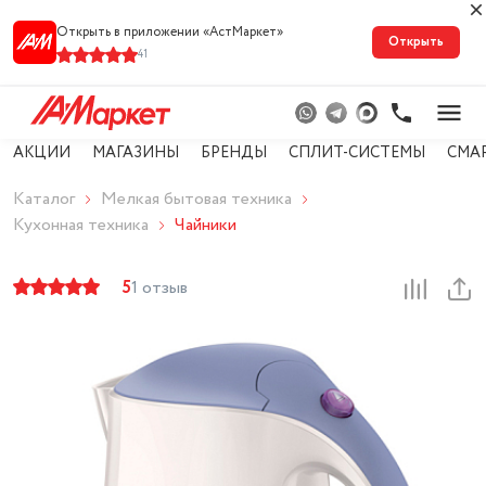
Открыть в приложении «АстМарке‪т‬»
Открыть
41
АКЦИИ
МАГАЗИНЫ
БРЕНДЫ
СПЛИТ-СИСТЕМЫ
СМА
Каталог
Мелкая бытовая техника
Кухонная техника
Чайники
5
1 отзыв