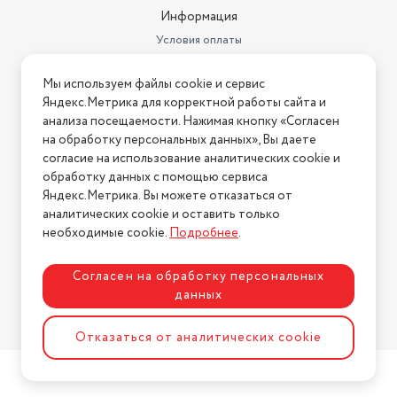
Информация
Условия оплаты
Условия доставки
Мы используем файлы cookie и сервис
Условия возврата
Яндекс.Метрика для корректной работы сайта и
Нашли ошибку на сайте?
Напишите нам
.
анализа посещаемости. Нажимая кнопку «Согласен
на обработку персональных данных», Вы даете
2026 © Интернет-магазин "АстМаркет". У нас есть всё!
согласие на использование аналитических cookie и
обработку данных с помощью сервиса
Яндекс.Метрика. Вы можете отказаться от
аналитических cookie и оставить только
Политика конфиденциальности
необходимые cookie.
Подробнее
.
Согласен на обработку персональных
данных
Разработка сайта
ASTDESIGN
Отказаться от аналитических cookie