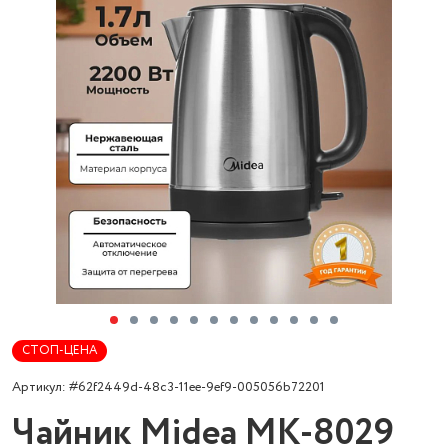
СТОП-ЦЕНА
Артикул: #62f2449d-48c3-11ee-9ef9-005056b72201
Чайник Midea MK-8029