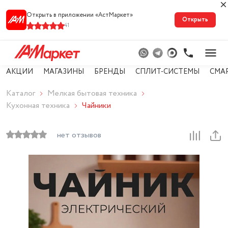
Открыть в приложении «АстМарке‪т‬»
Открыть
41
АКЦИИ
МАГАЗИНЫ
БРЕНДЫ
СПЛИТ-СИСТЕМЫ
СМА
Каталог
Мелкая бытовая техника
Кухонная техника
Чайники
нет отзывов