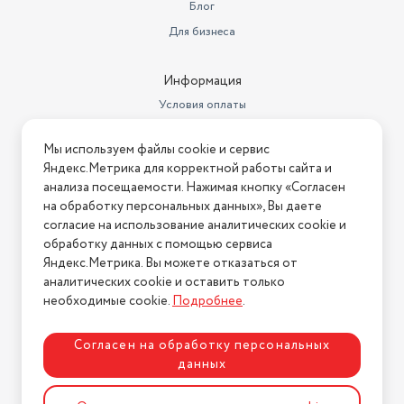
Блог
Длина кабеля
80
Для бизнеса
Длина сетевого шнура
0.8 м
Информация
Цвет
серебристый
Условия оплаты
Длина товара в упаковке, в
Условия доставки
метрах
0.21
Мы используем файлы cookie и сервис
Условия возврата
Яндекс.Метрика для корректной работы сайта и
Ширина товара в упаковке, в
Нашли ошибку на сайте?
Напишите нам
.
анализа посещаемости. Нажимая кнопку «Согласен
метрах
0.23
на обработку персональных данных», Вы даете
2026 © Интернет-магазин "АстМаркет". У нас есть всё!
Высота товара в упаковке, в
согласие на использование аналитических cookie и
метрах
0.27
обработку данных с помощью сервиса
Яндекс.Метрика. Вы можете отказаться от
Объем товара в упаковке, в
аналитических cookie и оставить только
Политика конфиденциальности
литрах
13.041
необходимые cookie.
Подробнее
.
Модель
MK-8029
Согласен на обработку персональных
Ширина предмета
22
данных
Высота предмета
24,5
Разработка сайта
ASTDESIGN