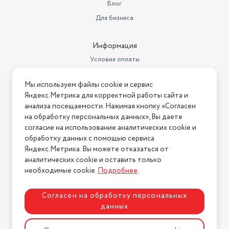
Блог
Для бизнеса
Информация
Условия оплаты
Условия доставки
Мы используем файлы cookie и сервис
Условия возврата
Яндекс.Метрика для корректной работы сайта и
Нашли ошибку на сайте?
Напишите нам
.
анализа посещаемости. Нажимая кнопку «Согласен
на обработку персональных данных», Вы даете
2026 © Интернет-магазин "АстМаркет". У нас есть всё!
согласие на использование аналитических cookie и
обработку данных с помощью сервиса
Яндекс.Метрика. Вы можете отказаться от
аналитических cookie и оставить только
Политика конфиденциальности
необходимые cookie.
Подробнее
.
Согласен на обработку персональных
данных
Разработка сайта
ASTDESIGN