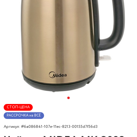
СТОП-ЦЕНА
РАССРОЧКА на ВСЁ
Артикул: #6a086841-107e-11ec-8213-00155d7f56d3