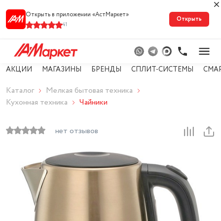
Открыть в приложении «АстМарке‪т‬»
Открыть
41
АКЦИИ
МАГАЗИНЫ
БРЕНДЫ
СПЛИТ-СИСТЕМЫ
СМА
Каталог
Мелкая бытовая техника
Кухонная техника
Чайники
нет отзывов