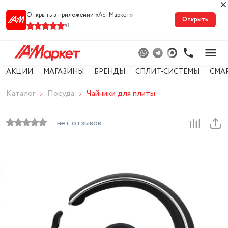
Открыть в приложении «АстМарке‪т‬»
Открыть
41
АКЦИИ
МАГАЗИНЫ
БРЕНДЫ
СПЛИТ-СИСТЕМЫ
СМА
Каталог
Посуда
Чайники для плиты
нет отзывов