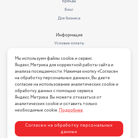
Бренды
Блог
Для бизнеса
Информация
Условия оплаты
Условия доставки
Мы используем файлы cookie и сервис
Условия возврата
Яндекс.Метрика для корректной работы сайта и
Нашли ошибку на сайте?
Напишите нам
.
анализа посещаемости. Нажимая кнопку «Согласен
на обработку персональных данных», Вы даете
2026 © Интернет-магазин "АстМаркет". У нас есть всё!
согласие на использование аналитических cookie и
обработку данных с помощью сервиса
Яндекс.Метрика. Вы можете отказаться от
аналитических cookie и оставить только
Политика конфиденциальности
необходимые cookie.
Подробнее
.
Согласен на обработку персональных
данных