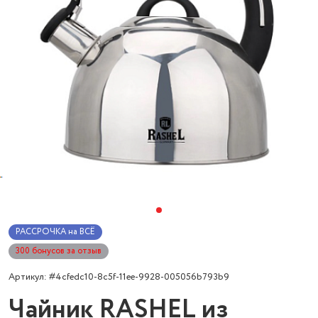
РАССРОЧКА на ВСЁ
300 бонусов за отзыв
Артикул: #4cfedc10-8c5f-11ee-9928-005056b793b9
Чайник RASHEL из