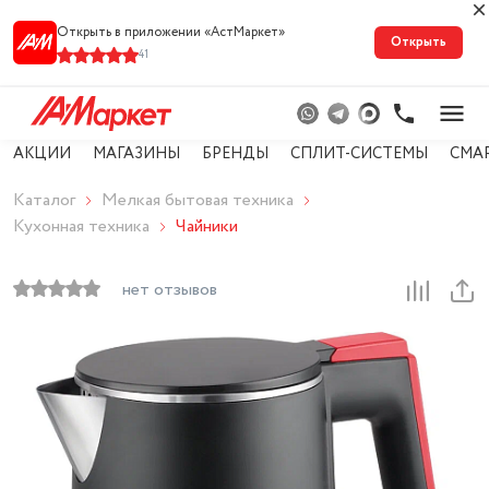
Открыть в приложении «АстМарке‪т‬»
Открыть
41
АКЦИИ
МАГАЗИНЫ
БРЕНДЫ
СПЛИТ-СИСТЕМЫ
СМА
Каталог
Мелкая бытовая техника
Кухонная техника
Чайники
нет отзывов