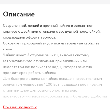
Описание
Современный, легкий и прочный чайник в элегантном
корпусе с двойными стенками с воздушной прослойкой,
создающими эффект термоса.
Сохраняет природный вкус и все натуральные свойства
воды.
Чайник имеет 3 ступени защиты, включая систему
автоматического отключения при закипании или
недостаточном количестве воды, которая заметно
продлит срок работы чайника.
Для быстрого закипания чайник оснащен нагревательным
элементом мощностью 1200 Ватт, защищенного плоским
стальным дном для равномерности нагрева,
противостояния накипи, коррозии и для большего удобства
в уходе.
Показать полностью
Чайник оснащен базой питания, позволяющей брать его с