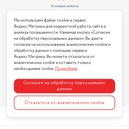
Условия оплаты
Условия доставки
Мы используем файлы cookie и сервис
Условия возврата
Яндекс.Метрика для корректной работы сайта и
Нашли ошибку на сайте?
Напишите нам
.
анализа посещаемости. Нажимая кнопку «Согласен
на обработку персональных данных», Вы даете
2026 © Интернет-магазин "АстМаркет". У нас есть всё!
согласие на использование аналитических cookie и
обработку данных с помощью сервиса
Яндекс.Метрика. Вы можете отказаться от
аналитических cookie и оставить только
Политика конфиденциальности
необходимые cookie.
Подробнее
.
Согласен на обработку персональных
данных
Разработка сайта
ASTDESIGN
Отказаться от аналитических cookie