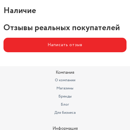
Особенности крышки
крышка открывается нажатием
Наличие
Материал корпуса
металл/пластик
Отзывы реальных покупателей
Написать отзыв
Компания
О компании
Магазины
Бренды
Блог
Для бизнеса
Информация