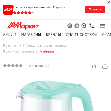
Открыть в приложении «АстМарке‪т‬»
Открыть
41
АКЦИИ
МАГАЗИНЫ
БРЕНДЫ
СПЛИТ-СИСТЕМЫ
СМА
Каталог
Мелкая бытовая техника
Кухонная техника
Чайники
нет отзывов