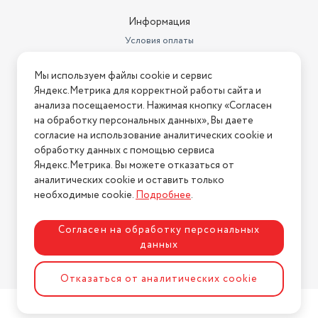
Информация
Условия оплаты
Условия доставки
Мы используем файлы cookie и сервис
Условия возврата
Яндекс.Метрика для корректной работы сайта и
Нашли ошибку на сайте?
Напишите нам
.
анализа посещаемости. Нажимая кнопку «Согласен
на обработку персональных данных», Вы даете
2026 © Интернет-магазин "АстМаркет". У нас есть всё!
согласие на использование аналитических cookie и
обработку данных с помощью сервиса
Яндекс.Метрика. Вы можете отказаться от
аналитических cookie и оставить только
Политика конфиденциальности
необходимые cookie.
Подробнее
.
Согласен на обработку персональных
данных
Разработка сайта
ASTDESIGN
Отказаться от аналитических cookie