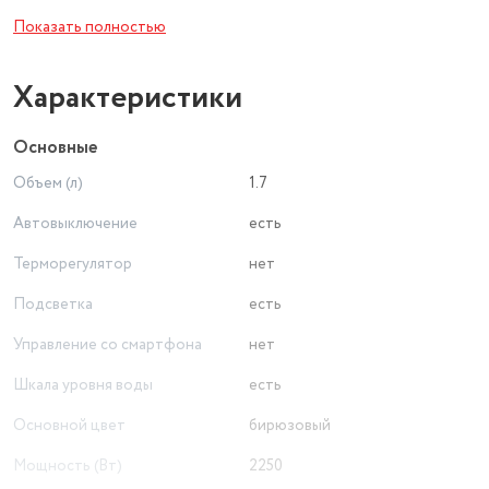
на кухне и дарит отличное настроение.
Показать полностью
Характеристики
Основные
Объем (л)
1.7
Автовыключение
есть
Терморегулятор
нет
Подсветка
есть
Управление со смартфона
нет
Шкала уровня воды
есть
Основной цвет
бирюзовый
Мощность (Вт)
2250