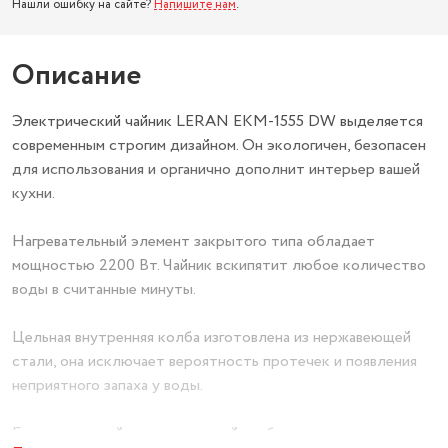
Нашли ошибку на сайте?
Напишите нам
.
Описание
Электрический чайник LERAN EKM-1555 DW выделяется
современным строгим дизайном. Он экологичен, безопасен
для использования и органично дополнит интерьер вашей
кухни.
Нагревательный элемент закрытого типа обладает
мощностью 2200 Вт. Чайник вскипятит любое количество
воды в считанные минуты.
Цельная внутренняя колба изготовлена из нержавеющей
стали, она исключает вероятность протечек и появления
неприятного запаха у воды.
Благодаря двойным стенкам чайник быстрее и тише