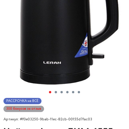
РАССРОЧКА на ВСЁ
300 бонусов за отзыв
Артикул: #f0e03250-9bab-11ec-82cb-00155d7fac03