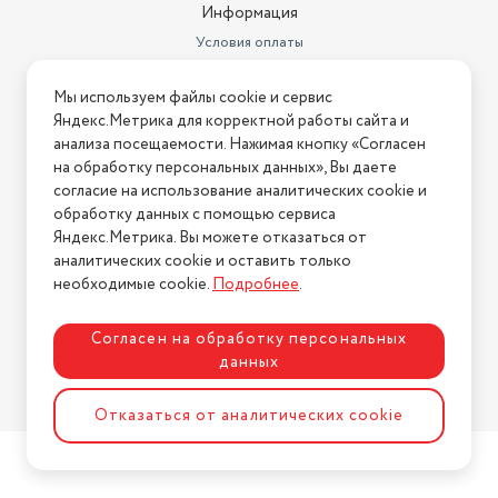
Информация
Условия оплаты
Условия доставки
Мы используем файлы cookie и сервис
Условия возврата
Яндекс.Метрика для корректной работы сайта и
Нашли ошибку на сайте?
Напишите нам
.
анализа посещаемости. Нажимая кнопку «Согласен
на обработку персональных данных», Вы даете
2026 © Интернет-магазин "АстМаркет". У нас есть всё!
согласие на использование аналитических cookie и
обработку данных с помощью сервиса
Яндекс.Метрика. Вы можете отказаться от
аналитических cookie и оставить только
Политика конфиденциальности
необходимые cookie.
Подробнее
.
Согласен на обработку персональных
данных
Разработка сайта
ASTDESIGN
Отказаться от аналитических cookie