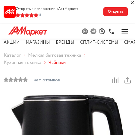
Открыть в приложении «АстМарке‪т‬»
Открыть
41
АКЦИИ
МАГАЗИНЫ
БРЕНДЫ
СПЛИТ-СИСТЕМЫ
СМА
Каталог
Мелкая бытовая техника
Кухонная техника
Чайники
нет отзывов