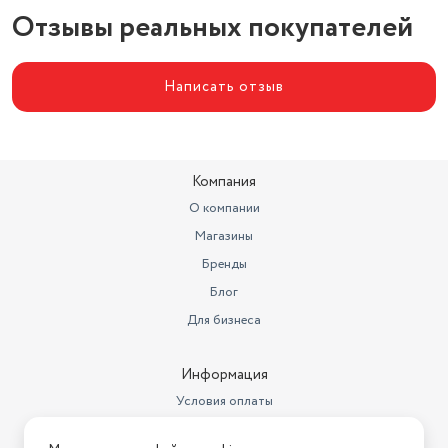
Отзывы реальных покупателей
Тип
чайник
Тип нагревательного элемента
закрытая спираль
Написать отзыв
Компания
О компании
Магазины
Бренды
Блог
Для бизнеса
Информация
Условия оплаты
Условия доставки