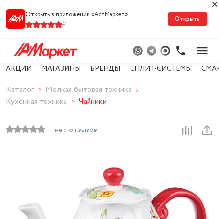
Открыть в приложении «АстМарке‪т‬»
Открыть
41
АКЦИИ
МАГАЗИНЫ
БРЕНДЫ
СПЛИТ-СИСТЕМЫ
СМА
Каталог
Мелкая бытовая техника
Кухонная техника
Чайники
нет отзывов