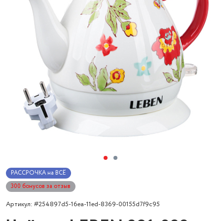
РАССРОЧКА на ВСЁ
300 бонусов за отзыв
Артикул: #254897d5-16ea-11ed-8369-00155d7f9c95