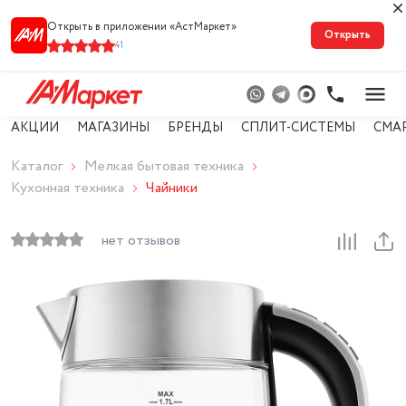
Открыть в приложении «АстМарке‪т‬»
Открыть
41
АКЦИИ
МАГАЗИНЫ
БРЕНДЫ
СПЛИТ-СИСТЕМЫ
СМА
Каталог
Мелкая бытовая техника
Кухонная техника
Чайники
нет отзывов