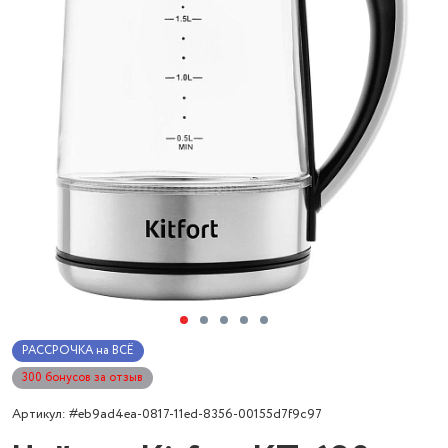
РАССРОЧКА на ВСЁ
300 бонусов за отзыв
Артикул: #eb9ad4ea-0817-11ed-8356-00155d7f9c97