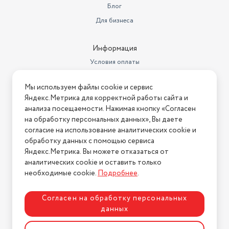
Блог
Для бизнеса
Информация
Условия оплаты
Условия доставки
Мы используем файлы cookie и сервис
Условия возврата
Яндекс.Метрика для корректной работы сайта и
Нашли ошибку на сайте?
Напишите нам
.
анализа посещаемости. Нажимая кнопку «Согласен
на обработку персональных данных», Вы даете
2026 © Интернет-магазин "АстМаркет". У нас есть всё!
согласие на использование аналитических cookie и
обработку данных с помощью сервиса
Яндекс.Метрика. Вы можете отказаться от
аналитических cookie и оставить только
Политика конфиденциальности
необходимые cookie.
Подробнее
.
Согласен на обработку персональных
данных
Разработка сайта
ASTDESIGN