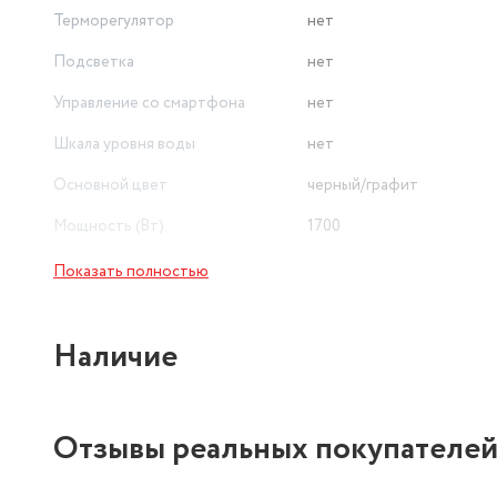
Терморегулятор
нет
Подсветка
нет
Управление со смартфона
нет
Шкала уровня воды
нет
Основной цвет
черный/графит
Мощность (Вт)
1700
Показать полностью
Наличие
Отзывы реальных покупателе