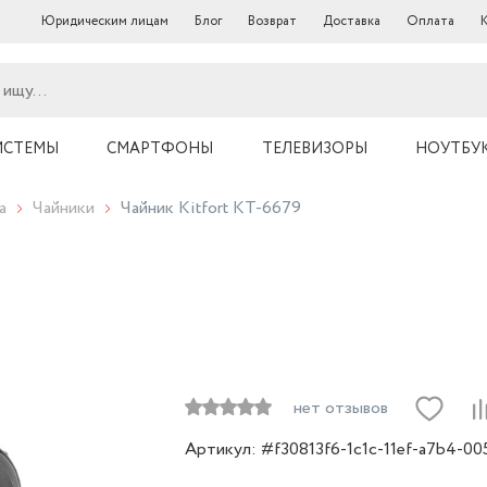
Юридическим лицам
Блог
Возврат
Доставка
Оплата
ИСТЕМЫ
СМАРТФОНЫ
ТЕЛЕВИЗОРЫ
НОУТБУ
а
Чайники
Чайник Kitfort КТ-6679
нет отзывов
Артикул: #f30813f6-1c1c-11ef-a7b4-0