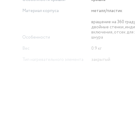
Материал корпуса
металл/пластик
вращение на 360 град
двойные стенки, инд
включения, отсек для
Особенности
шнура
Вес
0.9 кг
Тип нагревательного элемента
закрытый
блокировка включения
отключение при снят
Безопасность
подставки
й