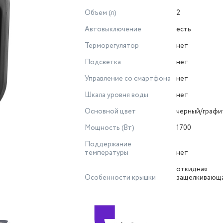
Объем (л)
2
Автовыключение
есть
Терморегулятор
нет
Подсветка
нет
Управление со смартфона
нет
Шкала уровня воды
нет
Основной цвет
черный/графи
Мощность (Вт)
1700
Поддержание
температуры
нет
откидная
Особенности крышки
защелкивающа