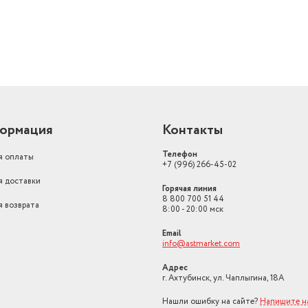
ормация
Контакты
Телефон
я оплаты
+7 (996) 266-45-02
я доставки
Горячая линия
8 800 700 51 44
я возврата
8:00 - 20:00 мск
Email
info@astmarket.com
Адрес
г. Ахтубинск, ул. Чаплыгина, 18А
Нашли ошибку на сайте?
Напишите н