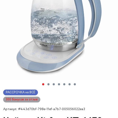
РАССРОЧКА на ВСЁ
300 бонусов за отзыв
Артикул: #443d70bf-798e-11ef-a7b7-005056022ea3