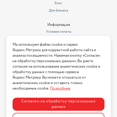
Блог
Для бизнеса
Информация
Условия оплаты
Условия доставки
Мы используем файлы cookie и сервис
Условия возврата
Яндекс.Метрика для корректной работы сайта и
Нашли ошибку на сайте?
Напишите нам
.
анализа посещаемости. Нажимая кнопку «Согласен
на обработку персональных данных», Вы даете
2026 © Интернет-магазин "АстМаркет". У нас есть всё!
согласие на использование аналитических cookie и
обработку данных с помощью сервиса
Яндекс.Метрика. Вы можете отказаться от
аналитических cookie и оставить только
Политика конфиденциальности
необходимые cookie.
Подробнее
.
Согласен на обработку персональных
данных
Разработка сайта
ASTDESIGN