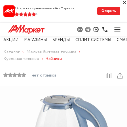
Открыть в приложении «АстМарке‪т‬»
Открыть
41
АКЦИИ
МАГАЗИНЫ
БРЕНДЫ
СПЛИТ-СИСТЕМЫ
СМА
Каталог
Мелкая бытовая техника
Кухонная техника
Чайники
нет отзывов