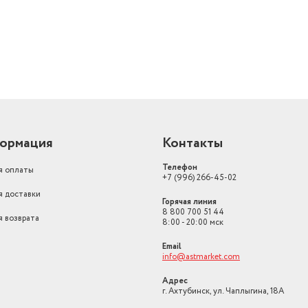
элемента
нержавеющая сталь
ормация
Контакты
Телефон
я оплаты
+7 (996) 266-45-02
я доставки
Горячая линия
8 800 700 51 44
я возврата
8:00 - 20:00 мск
Email
info@astmarket.com
Адрес
г. Ахтубинск, ул. Чаплыгина, 18А