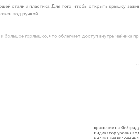
ющей стали и пластика. Для того, чтобы открыть крышку, зажм
ложен под ручкой.
 большое горлышко, что облегчает доступ внутрь чайника пр
ает частички накипи и предотвращает их попадание в чашку. 
а.
иняя подсветка, которая является индикатором работы и однов
располагать на ней чайник в любом положении, обеспечивая вр
вращение на 360 град
рый можно смотать излишки шнура электропитания, чтобы он не
индикатор уровня во
индикация включения,