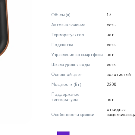
Объем (л)
1.5
Автовыключение
есть
Терморегулятор
нет
Подсветка
есть
Управление со смартфона
нет
Шкала уровня воды
есть
Основной цвет
золотистый
Мощность (Вт)
2200
Поддержание
температуры
нет
откидная
Особенности крышки
защелкивающа