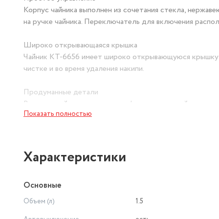
Корпус чайника выполнен из сочетания стекла, нержаве
на ручке чайника. Переключатель для включения распо
Широко открывающаяся крышка
Чайник КТ-6656 имеет широко открывающуюся крышку и
чистке и во время удаления накипи.
Продуманные детали
В носике чайника расположен фильтр, который задержив
Показать полностью
прозрачную часть чайника нанесена удобная мерная шкал
Стильная подсветка воды
При включении чайника по периметру дна загорается с
Характеристики
красиво подсвечивает кипящую воду.
Основные
Без лишних проводов
Подставка с центральным контактом даёт возможность 
Объем (л)
1.5
360°. Снизу имеется отсек для хранения шнура, в кото