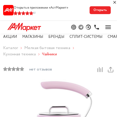
Открыть в приложении «АстМарке‪т‬»
Открыть
41
АКЦИИ
МАГАЗИНЫ
БРЕНДЫ
СПЛИТ-СИСТЕМЫ
СМА
Каталог
Мелкая бытовая техника
Кухонная техника
Чайники
нет отзывов