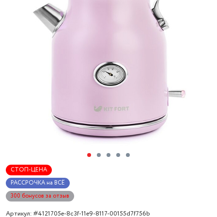
СТОП-ЦЕНА
РАССРОЧКА на ВСЁ
300 бонусов за отзыв
Артикул: #4121705e-8c3f-11e9-8117-00155d7f756b