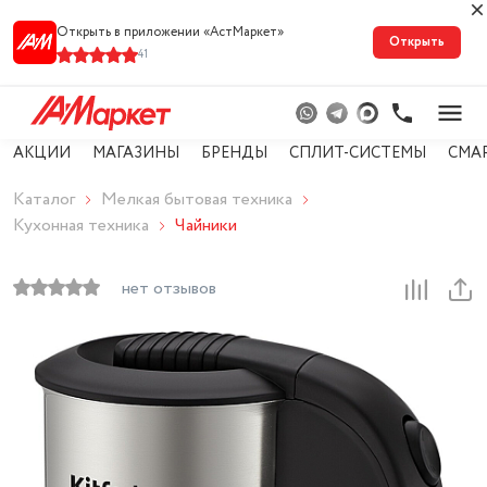
Открыть в приложении «АстМарке‪т‬»
Открыть
41
АКЦИИ
МАГАЗИНЫ
БРЕНДЫ
СПЛИТ-СИСТЕМЫ
СМА
Каталог
Мелкая бытовая техника
Кухонная техника
Чайники
нет отзывов