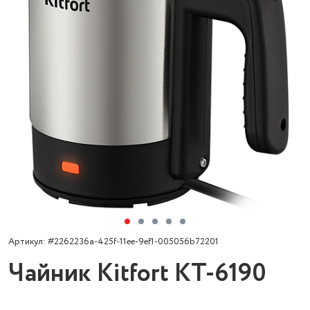
Артикул: #2262236a-425f-11ee-9ef1-005056b72201
Чайник Kitfort КТ-6190