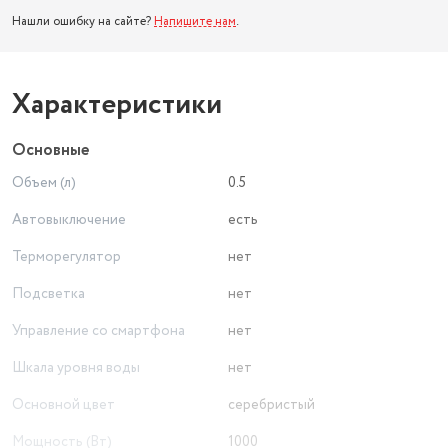
Нашли ошибку на сайте?
Напишите нам
.
Характеристики
Основные
Объем (л)
0.5
Автовыключение
есть
Терморегулятор
нет
Подсветка
нет
Управление со смартфона
нет
Шкала уровня воды
нет
Основной цвет
серебристый
Мощность (Вт)
1000