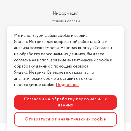
Информация
Условия оплаты
Условия доставки
Мы используем файлы cookie и сервис
Условия возврата
Яндекс.Метрика для корректной работы сайта и
Нашли ошибку на сайте?
Напишите нам
.
анализа посещаемости. Нажимая кнопку «Согласен
на обработку персональных данных», Вы даете
2026 © Интернет-магазин "АстМаркет". У нас есть всё!
согласие на использование аналитических cookie и
обработку данных с помощью сервиса
Яндекс.Метрика. Вы можете отказаться от
аналитических cookie и оставить только
Политика конфиденциальности
необходимые cookie.
Подробнее
.
Согласен на обработку персональных
данных
Разработка сайта
ASTDESIGN
Отказаться от аналитических cookie