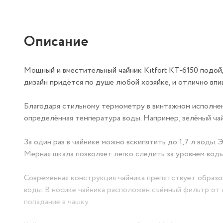
Описание
Мощный и вместительный чайник Kitfort KT-6150 подой
дизайн придётся по душе любой хозяйке, и отлично впи
Благодаря стильному термометру в винтажном исполнен
определённая температура воды. Например, зелёный чай,
За один раз в чайнике можно вскипятить до 1,7 л воды.
Мерная шкала позволяет легко следить за уровнем воды
Современная конструкция чайника препятствует образов
воды. В носике чайника расположен съёмный фильтр от 
попадание в чашку.