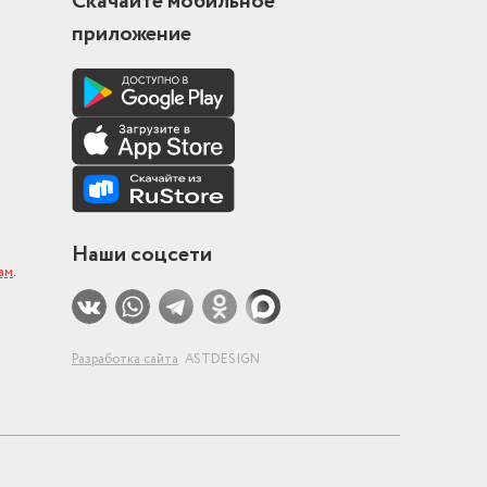
Скачайте мобильное
приложение
Наши соцсети
ам
.
Разработка сайта
ASTDESIGN