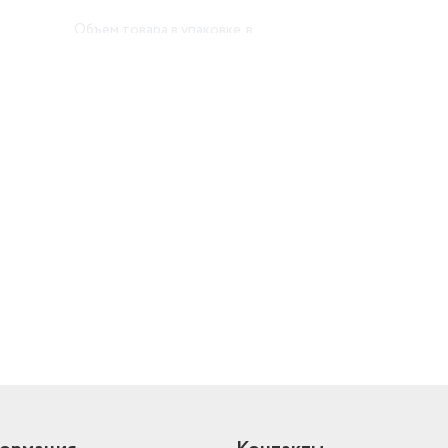
Объем товара в упаковке, в
литрах
12.187
й