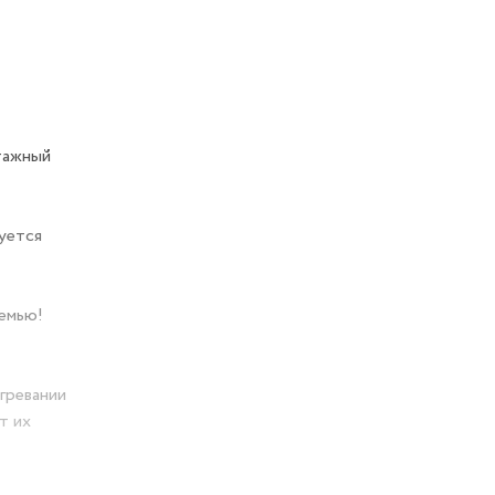
тажный
уется
семью!
гревании
т их