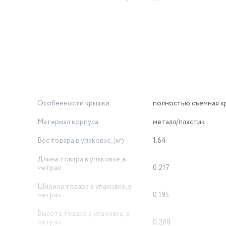
вщиков компонентов для электрочайников. Он устраняет риски
ри закипании, при включении чайника без воды.
Особенности крышки
полностью съемная к
Материал корпуса
металл/пластик
Вес товара в упаковке, (кг)
1.64
Длина товара в упаковке, в
метрах
0.217
Ширина товара в упаковке, в
метрах
0.195
Высота товара в упаковке, в
метрах
0.288