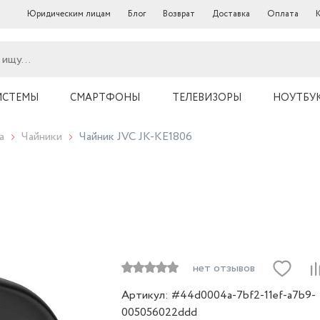
Юридическим лицам
Блог
Возврат
Доставка
Оплата
ИСТЕМЫ
СМАРТФОНЫ
ТЕЛЕВИЗОРЫ
НОУТБУ
а
Чайники
Чайник JVC JK-KE1806
нет отзывов
Артикул: #44d0004a-7bf2-11ef-a7b9-
005056022ddd