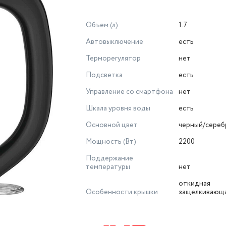
Объем (л)
1.7
Автовыключение
есть
Терморегулятор
нет
Подсветка
есть
Управление со смартфона
нет
Шкала уровня воды
есть
Основной цвет
черный/сереб
Мощность (Вт)
2200
Поддержание
температуры
нет
откидная
Особенности крышки
защелкивающа