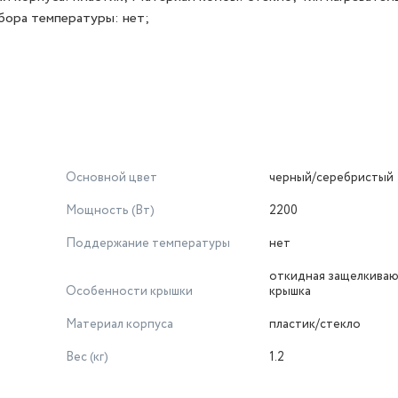
бора температуры: нет;
Основной цвет
черный/серебристый
Мощность (Вт)
2200
Поддержание температуры
нет
откидная защелкива
Особенности крышки
крышка
Материал корпуса
пластик/стекло
Вес (кг)
1.2