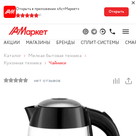
Открыть в приложении «АстМарке‪т‬»
Открыть
41
АКЦИИ
МАГАЗИНЫ
БРЕНДЫ
СПЛИТ-СИСТЕМЫ
СМА
Каталог
Мелкая бытовая техника
Кухонная техника
Чайники
нет отзывов