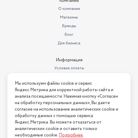
Компания
О компании
Магазины
Бренды
Блог
Для бизнеса
Информация
Условия оплаты
Условия доставки
Мы используем файлы cookie и сервис
Условия возврата
Яндекс.Метрика для корректной работы сайта и
Нашли ошибку на сайте?
Напишите нам
.
анализа посещаемости. Нажимая кнопку «Согласен
на обработку персональных данных», Вы даете
2026 © Интернет-магазин "АстМаркет". У нас есть всё!
согласие на использование аналитических cookie и
обработку данных с помощью сервиса
Яндекс.Метрика. Вы можете отказаться от
аналитических cookie и оставить только
Политика конфиденциальности
необходимые cookie.
Подробнее
.