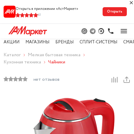
Открыть в приложении «АстМарке‪т‬»
Открыть
41
АКЦИИ
МАГАЗИНЫ
БРЕНДЫ
СПЛИТ-СИСТЕМЫ
СМА
Каталог
Мелкая бытовая техника
Кухонная техника
Чайники
нет отзывов