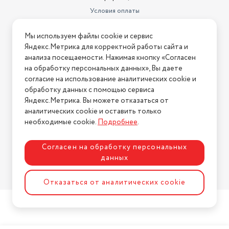
Условия оплаты
Условия доставки
Мы используем файлы cookie и сервис
Условия возврата
Яндекс.Метрика для корректной работы сайта и
Нашли ошибку на сайте?
Напишите нам
.
анализа посещаемости. Нажимая кнопку «Согласен
на обработку персональных данных», Вы даете
2026 © Интернет-магазин "АстМаркет". У нас есть всё!
согласие на использование аналитических cookie и
обработку данных с помощью сервиса
Яндекс.Метрика. Вы можете отказаться от
аналитических cookie и оставить только
Политика конфиденциальности
необходимые cookie.
Подробнее
.
Согласен на обработку персональных
данных
Разработка сайта
ASTDESIGN
Отказаться от аналитических cookie