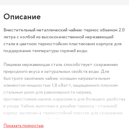
Описание
Вместительный металлический чайник-термос объемом 2.0
литра с колбой из высококачественной нержавеющей
стали в цветном термостойком пластиковом корпусе для
поддержания температуры горячей воды.
Пищевая нержавеющая сталь способствует сохранению
природного вкуса и натуральных свойств воды. Для
быстрого закипания чайник оснащен нагревательным
элементом мощностью 1,8 кВатт, защищенного плоским
стальным дном для равномерности нагрева,
противостояния накипи, коррозии и для большего удобства
в уходе. Чайник выполнен в дизайне термоса – стальной
корпус заключен в термостойкий пластик для сохранения
тепла и для того, чтобы уберечь вас от ожогов.
Показать полностью