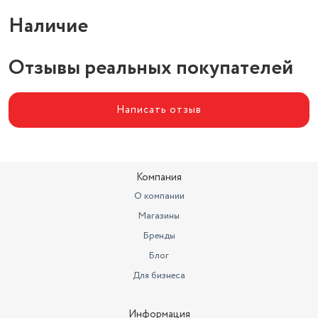
откидная защелкивающаяся
Наличие
Особенности крышки
крышка
Материал корпуса
стекло/металл
Отзывы реальных покупателей
Написать отзыв
Компания
О компании
Магазины
Бренды
Блог
Для бизнеса
Информация