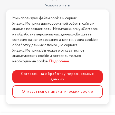
Условия оплаты
Условия доставки
Мы используем файлы cookie и сервис
Условия возврата
Яндекс.Метрика для корректной работы сайта и
Нашли ошибку на сайте?
Напишите нам
.
анализа посещаемости. Нажимая кнопку «Согласен
на обработку персональных данных», Вы даете
2026 © Интернет-магазин "АстМаркет". У нас есть всё!
согласие на использование аналитических cookie и
обработку данных с помощью сервиса
Яндекс.Метрика. Вы можете отказаться от
аналитических cookie и оставить только
Политика конфиденциальности
необходимые cookie.
Подробнее
.
Согласен на обработку персональных
данных
Разработка сайта
ASTDESIGN
Отказаться от аналитических cookie