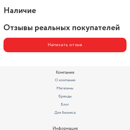
откидная защелкивающаяся
Наличие
Особенности крышки
крышка
Материал корпуса
стекло/металл
Отзывы реальных покупателей
Написать отзыв
Компания
О компании
Магазины
Бренды
Блог
Для бизнеса
Информация