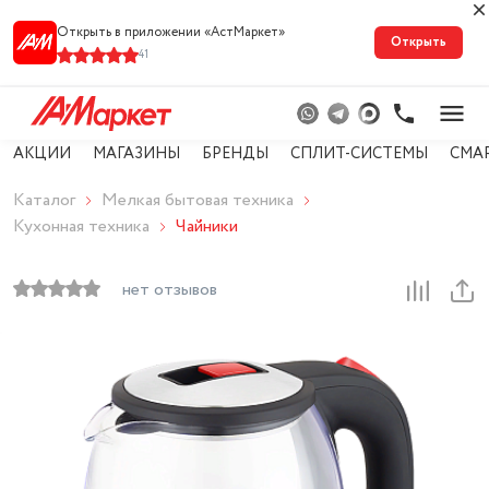
Открыть в приложении «АстМарке‪т‬»
Открыть
41
АКЦИИ
МАГАЗИНЫ
БРЕНДЫ
СПЛИТ-СИСТЕМЫ
СМА
Каталог
Мелкая бытовая техника
Кухонная техника
Чайники
нет отзывов