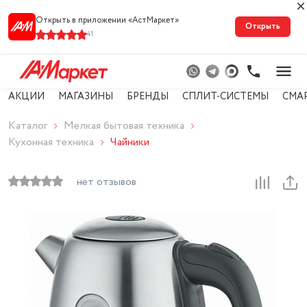
Открыть в приложении «АстМарке‪т‬»
Открыть
41
АКЦИИ
МАГАЗИНЫ
БРЕНДЫ
СПЛИТ-СИСТЕМЫ
СМА
Каталог
Мелкая бытовая техника
Кухонная техника
Чайники
нет отзывов