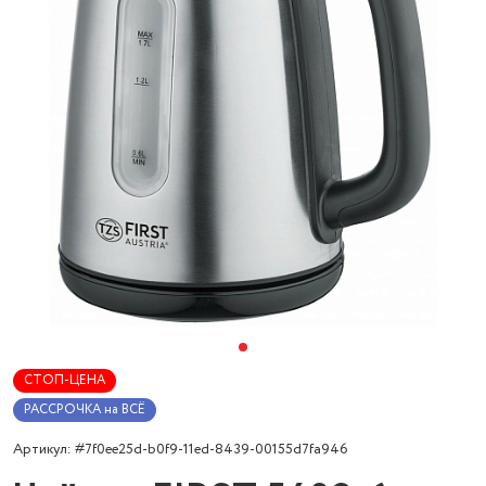
СТОП-ЦЕНА
РАССРОЧКА на ВСЁ
Артикул: #7f0ee25d-b0f9-11ed-8439-00155d7fa946