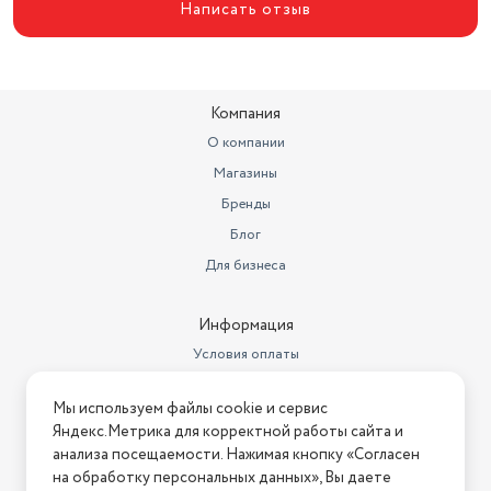
Написать отзыв
Компания
О компании
Магазины
Бренды
Блог
Для бизнеса
Информация
Условия оплаты
Условия доставки
Мы используем файлы cookie и сервис
Условия возврата
Яндекс.Метрика для корректной работы сайта и
Нашли ошибку на сайте?
Напишите нам
.
анализа посещаемости. Нажимая кнопку «Согласен
на обработку персональных данных», Вы даете
2026 © Интернет-магазин "АстМаркет". У нас есть всё!