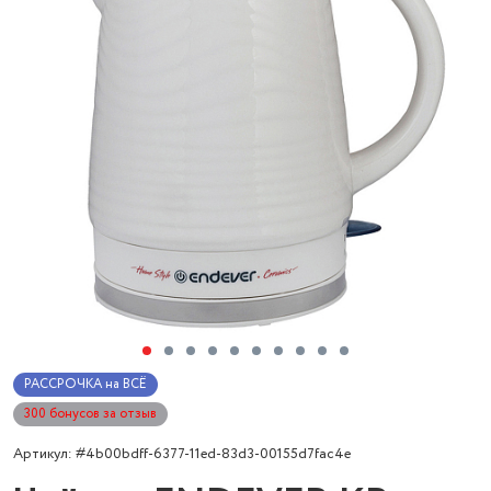
РАССРОЧКА на ВСЁ
300 бонусов за отзыв
Артикул: #4b00bdff-6377-11ed-83d3-00155d7fac4e