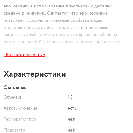
эко-керамики, использование пластиковых деталей
сведено к минимуму. Считается, что эко-керамика
позволяет сохранить полезные свойства воды.
Беспроводное устройство подставки и дисковый
нагревательный элемент позволяет вращать чайник на
подставке на 360° и снимать его в любом направление и
под любым углом.
Показать полностью
Оснащен функциями автоматического отключения.
Приятная в быту функция автоматического выключение
Характеристики
активируется при закипании или при отсутствии воды.
Новое поколение электрических контроллеров
Основные
продлевает срок службы чайника и выводит
Объем (л)
1.8
электробезопасность на новый уровень.
Автовыключение
есть
Эргономичная не нагревающаяся ручка и керамическая
Терморегулятор
нет
емкость устроены таким образом, что обжечься об него
очень сложно. Оснащен фильтром для сбора накипи.
Подсветка
нет