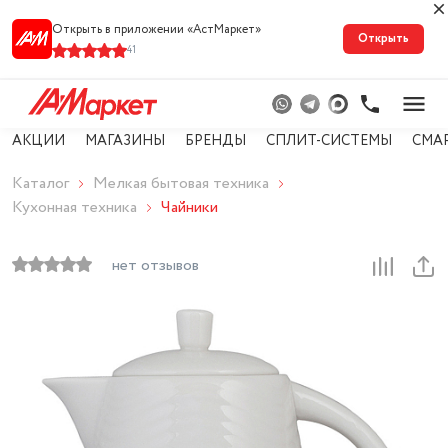
Открыть в приложении «АстМарке‪т‬»
Открыть
41
АКЦИИ
МАГАЗИНЫ
БРЕНДЫ
СПЛИТ-СИСТЕМЫ
СМА
Каталог
Мелкая бытовая техника
Кухонная техника
Чайники
нет отзывов