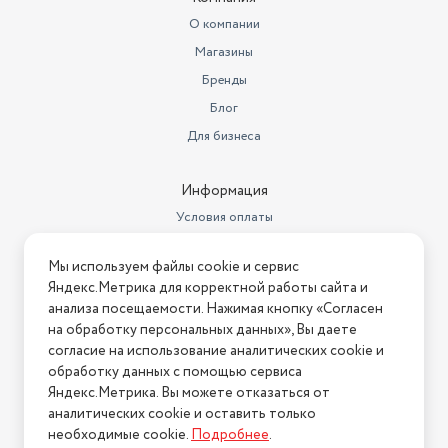
Руководство по эксплуатации,
Комплектация
Книга р
О компании
Магазины
Вес с учетом упаковки
1990
Бренды
Размеры, мм (ШхГхВ)
238х155х270
Блог
Длина шнура, м
0.75
Для бизнеса
Гарантийный срок
18 месяцев
Информация
Длина товара в упаковке, в
Условия оплаты
метрах
0.255
Условия доставки
Ширина товара в упаковке, в
Мы используем файлы cookie и сервис
метрах
Условия возврата
0.25
Яндекс.Метрика для корректной работы сайта и
Нашли ошибку на сайте?
Напишите нам
.
анализа посещаемости. Нажимая кнопку «Согласен
Высота товара в упаковке, в
метрах
0.3
на обработку персональных данных», Вы даете
2026 © Интернет-магазин "АстМаркет". У нас есть всё!
согласие на использование аналитических cookie и
Объем товара в упаковке, в
обработку данных с помощью сервиса
литрах
19.125
Яндекс.Метрика. Вы можете отказаться от
аналитических cookie и оставить только
Политика конфиденциальности
Тип управления
Механическое
необходимые cookie.
Подробнее
.