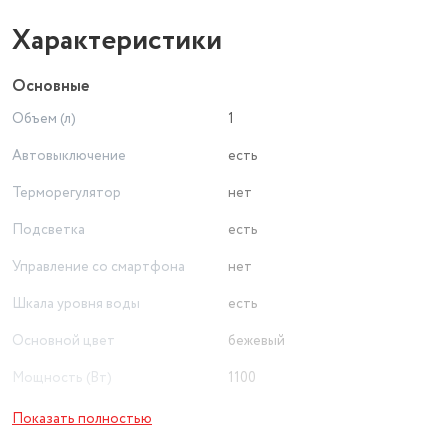
Характеристики
Основные
Объем (л)
1
Автовыключение
есть
Терморегулятор
нет
Подсветка
есть
Управление со смартфона
нет
Шкала уровня воды
есть
Основной цвет
бежевый
Мощность (Вт)
1100
Поддержание температуры
есть
Показать полностью