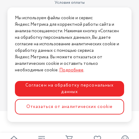
Условия оплаты
Условия доставки
Мы используем файлы cookie и сервис
Условия возврата
Яндекс.Метрика для корректной работы сайта и
Нашли ошибку на сайте?
Напишите нам
.
анализа посещаемости. Нажимая кнопку «Согласен
на обработку персональных данных», Вы даете
2026 © Интернет-магазин "АстМаркет". У нас есть всё!
согласие на использование аналитических cookie и
обработку данных с помощью сервиса
Яндекс.Метрика. Вы можете отказаться от
аналитических cookie и оставить только
Политика конфиденциальности
необходимые cookie.
Подробнее
.
Согласен на обработку персональных
данных
Разработка сайта
ASTDESIGN
Отказаться от аналитических cookie
2