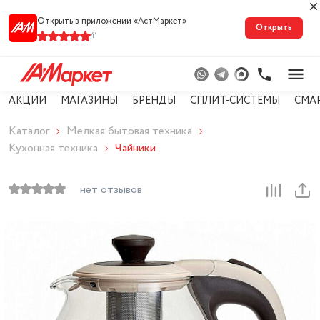
Открыть в приложении «АстМарке‪т‬»
Открыть
41
АКЦИИ
МАГАЗИНЫ
БРЕНДЫ
СПЛИТ-СИСТЕМЫ
СМА
Каталог
Мелкая бытовая техника
Кухонная техника
Чайники
нет отзывов