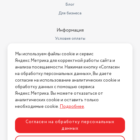
Блог
Для бизнеса
Информация
Условия оплаты
Условия доставки
Мы используем файлы cookie и сервис
Условия возврата
Яндекс.Метрика для корректной работы сайта и
Нашли ошибку на сайте?
Напишите нам
.
анализа посещаемости. Нажимая кнопку «Согласен
на обработку персональных данных», Вы даете
2026 © Интернет-магазин "АстМаркет". У нас есть всё!
согласие на использование аналитических cookie и
обработку данных с помощью сервиса
Яндекс.Метрика. Вы можете отказаться от
аналитических cookie и оставить только
Политика конфиденциальности
необходимые cookie.
Подробнее
.
Согласен на обработку персональных
данных
Разработка сайта
ASTDESIGN