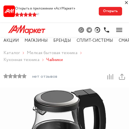
Открыть в приложении «АстМарке‪т‬»
Открыть
41
АКЦИИ
МАГАЗИНЫ
БРЕНДЫ
СПЛИТ-СИСТЕМЫ
СМА
Каталог
Мелкая бытовая техника
Кухонная техника
Чайники
нет отзывов