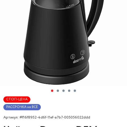
СТОП-ЦЕНА
РАССРОЧКА на ВСЁ
Артикул: #f16f8952-4d6f-11ef-a7b7-005056022ddd