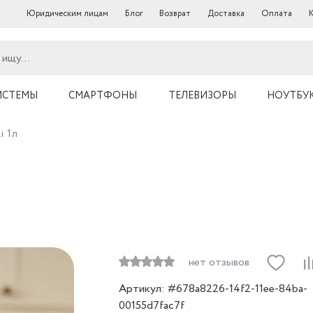
Юридическим лицам
Блог
Возврат
Доставка
Оплата
ИСТЕМЫ
СМАРТФОНЫ
ТЕЛЕВИЗОРЫ
НОУТБУ
i 1л
нет отзывов
Артикул: #678a8226-14f2-11ee-84ba-
00155d7fac7f