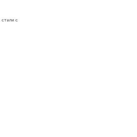
 стали с
не