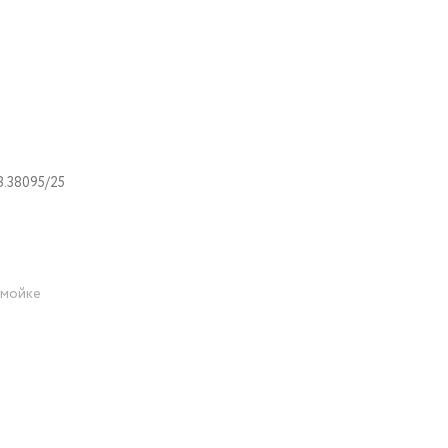
.38095/25
омойке