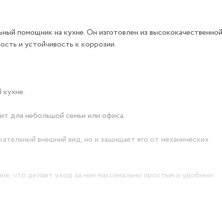
льный помощник на кухне. Он изготовлен из высококачественной
ость и устойчивость к коррозии.
й кухне.
дит для небольшой семьи или офиса.
ательный внешний вид, но и защищает его от механических
не, что делает уход за ним максимально простым и удобным.
ислотами и щелочами, тем самым сохраняется вкус пищи, в неё 