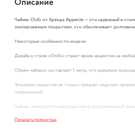
Описание
Чайник Chilli от бренда Appetite — это надёжный и сти
эмалированным покрытием, что обеспечивает долговечн
Некоторые особенности модели:
Дизайн в стиле «Chilli» станет ярким акцентом на любо
Объём чайника составляет 1 литр, что идеально подхо
Эмалевое покрытие не только придаёт изделию привлек
повреждений.
Чайник легко моется вручную или в посудомоечной маши
Показать полностью
Посуда экологична, не вступает в реакцию с пищевыми к
попадают вредные для здоровья человека соединения.