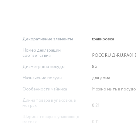
Декоративные элементы
гравировка
Номер декларации
соответствия
РОСС RU Д-RU.РА01.В
Диаметр дна посуды
8.5
Назначение посуды
для дома
Особенности чайника
Можно мыть в посуд
Длина товара в упаковке, в
метрах
0.21
Ширина товара в упаковке, в
метрах
0.11
Высота товара в упаковке, в