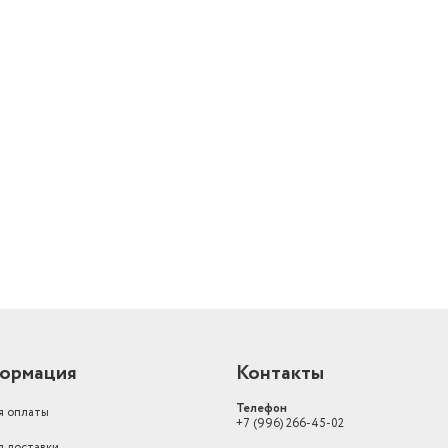
метрах
0.14
Объем товара в упаковке, в
литрах
3.234
Материал посуды
Эмалированная сталь
й
Страна производства
Россия
Вес товара, г
587
Диаметр (см)
11
Подходит для плит
Для газовых плит
Страна-изготовитель
Россия
ормация
Контакты
Телефон
я оплаты
+7 (996) 266-45-02
я доставки