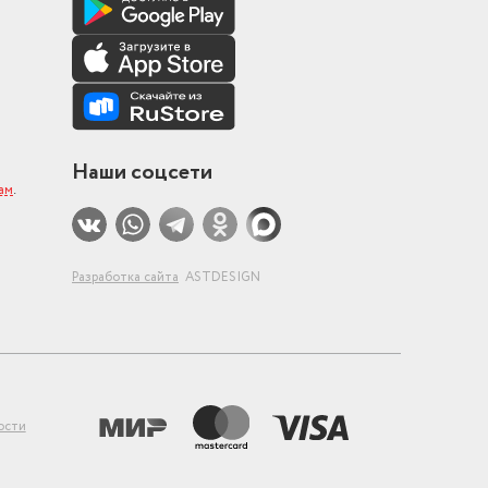
Наши соцсети
ам
.
Разработка сайта
ASTDESIGN
ости