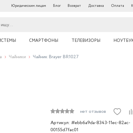
Юридическим лицам
Блог
Возврат
Доставка
Оплата
ИСТЕМЫ
СМАРТФОНЫ
ТЕЛЕВИЗОРЫ
НОУТБУ
а
Чайники
Чайник Brayer BR1027
нет отзывов
Артикул: #ebb6a9da-8343-11ec-82ac-
00155d7fac01