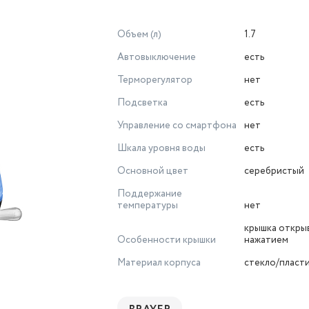
Объем (л)
1.7
Автовыключение
есть
Терморегулятор
нет
Подсветка
есть
Управление со смартфона
нет
Шкала уровня воды
есть
Основной цвет
серебристый
Поддержание
температуры
нет
крышка откры
Особенности крышки
нажатием
Материал корпуса
стекло/пласт