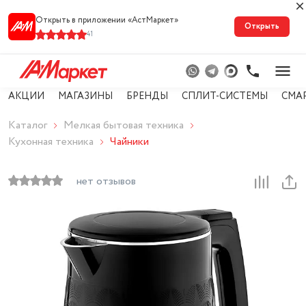
Открыть в приложении «АстМарке‪т‬»
Открыть
41
АКЦИИ
МАГАЗИНЫ
БРЕНДЫ
СПЛИТ-СИСТЕМЫ
СМА
Каталог
Мелкая бытовая техника
Кухонная техника
Чайники
нет отзывов