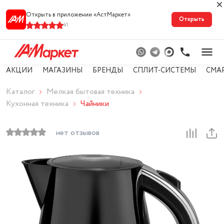
Открыть в приложении «АстМарке‪т‬»
Открыть
41
АКЦИИ
МАГАЗИНЫ
БРЕНДЫ
СПЛИТ-СИСТЕМЫ
СМА
Каталог
Мелкая бытовая техника
Кухонная техника
Чайники
нет отзывов