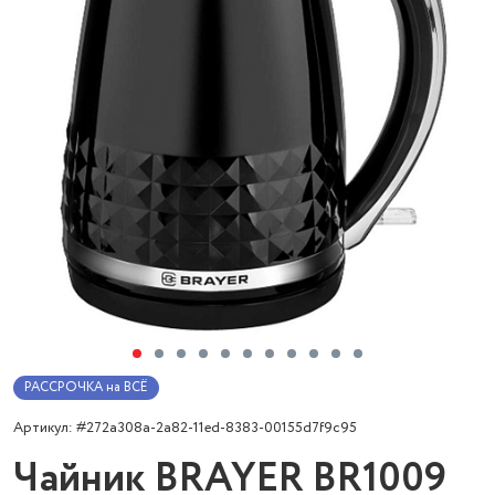
РАССРОЧКА на ВСЁ
Артикул: #272a308a-2a82-11ed-8383-00155d7f9c95
Чайник BRAYER BR1009