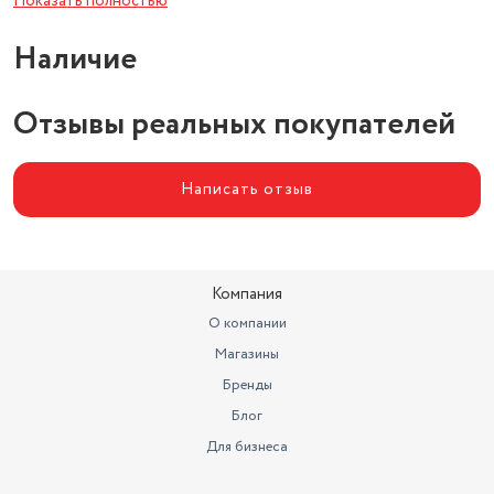
Показать полностью
Особенности крышки
крышка открывается нажатием
Наличие
Материал корпуса
металл/пластик
Отзывы реальных покупателей
Написать отзыв
Компания
О компании
Магазины
Бренды
Блог
Для бизнеса