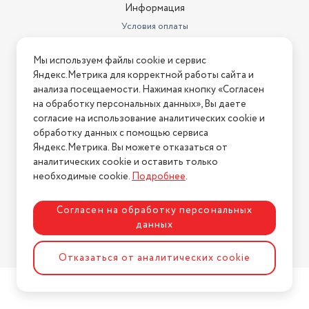
Информация
Условия оплаты
Условия доставки
Мы используем файлы cookie и сервис
Условия возврата
Яндекс.Метрика для корректной работы сайта и
Нашли ошибку на сайте?
Напишите нам
.
анализа посещаемости. Нажимая кнопку «Согласен
на обработку персональных данных», Вы даете
2026 © Интернет-магазин "АстМаркет". У нас есть всё!
согласие на использование аналитических cookie и
обработку данных с помощью сервиса
Яндекс.Метрика. Вы можете отказаться от
аналитических cookie и оставить только
Политика конфиденциальности
необходимые cookie.
Подробнее
.
Согласен на обработку персональных
данных
Разработка сайта
ASTDESIGN
Отказаться от аналитических cookie