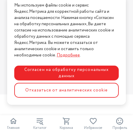
Мы используем файлы cookie и сервис
Условия возврата
Яндекс.Метрика для корректной работы сайта и
Нашли ошибку на сайте?
Напишите нам
.
анализа посещаемости. Нажимая кнопку «Согласен
на обработку персональных данных», Вы даете
2026 © Интернет-магазин "АстМаркет". У нас есть всё!
согласие на использование аналитических cookie и
обработку данных с помощью сервиса
Яндекс.Метрика. Вы можете отказаться от
аналитических cookie и оставить только
Политика конфиденциальности
необходимые cookie.
Подробнее
.
Согласен на обработку персональных
данных
Разработка сайта
ASTDESIGN
Отказаться от аналитических cookie
Главная
Каталог
Корзина
Избранное
Профиль