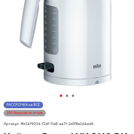
РАССРОЧКА на ВСЁ
300 бонусов за отзыв
Артикул: #e34f9034-f2df-11e8-aa7f-2e0f8e2d4ed6