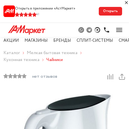
Открыть в приложении «АстМарке‪т‬»
Открыть
41
АКЦИИ
МАГАЗИНЫ
БРЕНДЫ
СПЛИТ-СИСТЕМЫ
СМА
Каталог
Мелкая бытовая техника
Кухонная техника
Чайники
нет отзывов