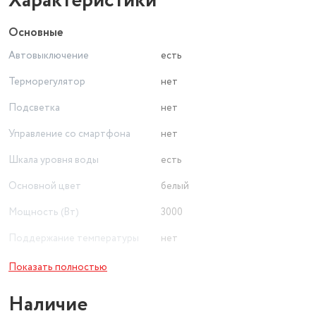
Характеристики
Основные
Автовыключение
есть
Терморегулятор
нет
Подсветка
нет
Управление со смартфона
нет
Шкала уровня воды
есть
Основной цвет
белый
Мощность (Вт)
3000
Поддержание температуры
нет
Особенности крышки
крышка открывается нажатием
Показать полностью
Материал корпуса
пластик
Наличие