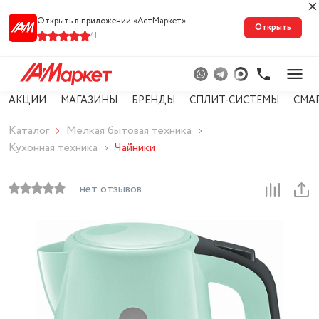
Открыть в приложении «АстМарке‪т‬»
Открыть
41
АКЦИИ
МАГАЗИНЫ
БРЕНДЫ
СПЛИТ-СИСТЕМЫ
СМА
Каталог
Мелкая бытовая техника
Кухонная техника
Чайники
нет отзывов