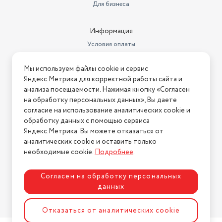
Для бизнеса
Безопасность
воды
1 г., Гарантия при условии
Информация
Диаметр нижнего яруса
сохранности упаковки.
Условия оплаты
Вес
1.12 кг
Условия доставки
Мы используем файлы cookie и сервис
Покрытие нагревательного
Условия возврата
элемента
нержавеющая сталь
Яндекс.Метрика для корректной работы сайта и
Нашли ошибку на сайте?
Напишите нам
.
анализа посещаемости. Нажимая кнопку «Согласен
Тип нагревательного элемента
закрытая спираль
на обработку персональных данных», Вы даете
2026 © Интернет-магазин "АстМаркет". У нас есть всё!
согласие на использование аналитических cookie и
Размеры (ШхГхВ)
22.50х15х23.50 см
обработку данных с помощью сервиса
Яндекс.Метрика. Вы можете отказаться от
аналитических cookie и оставить только
Политика конфиденциальности
необходимые cookie.
Подробнее
.
Согласен на обработку персональных
данных
Разработка сайта
ASTDESIGN
Отказаться от аналитических cookie