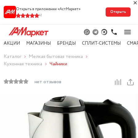
Открыть в приложении «АстМарке‪т‬»
Открыть
41
АКЦИИ
МАГАЗИНЫ
БРЕНДЫ
СПЛИТ-СИСТЕМЫ
СМА
Каталог
Мелкая бытовая техника
Кухонная техника
Чайники
нет отзывов