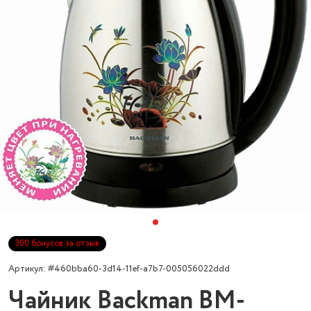
300 бонусов за отзыв
Артикул: #460bba60-3d14-11ef-a7b7-005056022ddd
Чайник Backman BM-