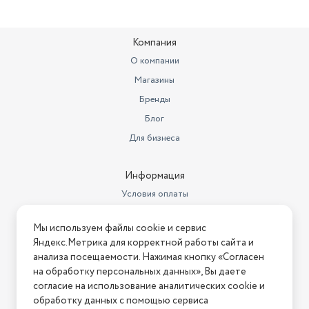
Компания
О компании
Магазины
Бренды
Блог
Для бизнеса
Информация
Условия оплаты
Условия доставки
Мы используем файлы cookie и сервис
Условия возврата
Яндекс.Метрика для корректной работы сайта и
Нашли ошибку на сайте?
Напишите нам
.
анализа посещаемости. Нажимая кнопку «Согласен
на обработку персональных данных», Вы даете
2026 © Интернет-магазин "АстМаркет". У нас есть всё!
согласие на использование аналитических cookie и
обработку данных с помощью сервиса