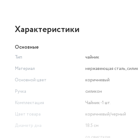
Характеристики
Основные
Тип
чайник
Материал
нержавеющая сталь, сили
Основной цвет
коричневый
Ручка
силикон
Комплектация
Чайник -1 шт.
Цвет товара
коричневый/черный
Диаметр дна
18.5 см
со свистком,