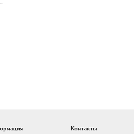
ка
Высота
25 см
й
ормация
Контакты