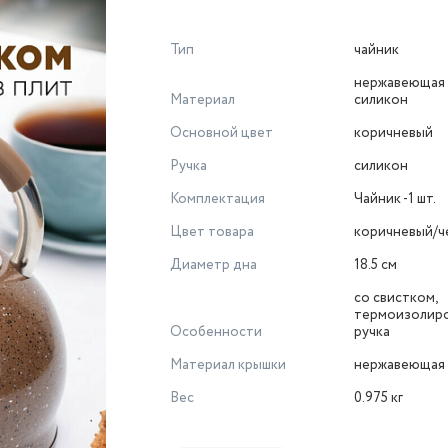
Тип
чайник
нержавеющая 
Материал
силикон
Основной цвет
коричневый
Ручка
силикон
Комплектация
Чайник -1 шт.
Цвет товара
коричневый/ч
Диаметр дна
18.5 см
со свистком,
термоизолир
Особенности
ручка
Материал крышки
нержавеющая 
Вес
0.975 кг