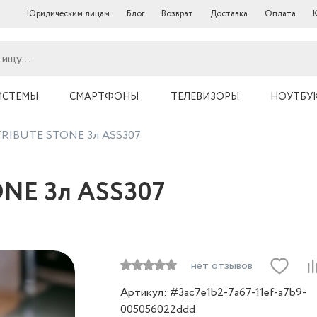
Юридическим лицам
Блог
Возврат
Доставка
Оплата
ИСТЕМЫ
СМАРТФОНЫ
ТЕЛЕВИЗОРЫ
НОУТБУ
TRIBUTE STONE 3л ASS307
NE 3л ASS307
нет отзывов
Артикул: #3ac7e1b2-7a67-11ef-a7b9-
005056022ddd