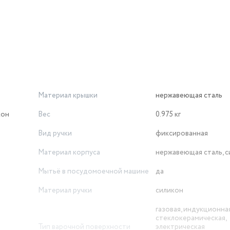
Материал крышки
нержавеющая сталь
кон
Вес
0.975 кг
Вид ручки
фиксированная
Материал корпуса
нержавеющая сталь, 
Мытьё в посудомоечной машине
да
Материал ручки
силикон
газовая, индукционная
стеклокерамическая,
Тип варочной поверхности
электрическая