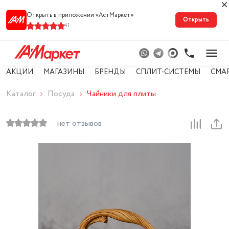
Открыть в приложении «АстМарке‪т‬»
Открыть
41
АКЦИИ
МАГАЗИНЫ
БРЕНДЫ
СПЛИТ-СИСТЕМЫ
СМА
Каталог
Посуда
Чайники для плиты
нет отзывов