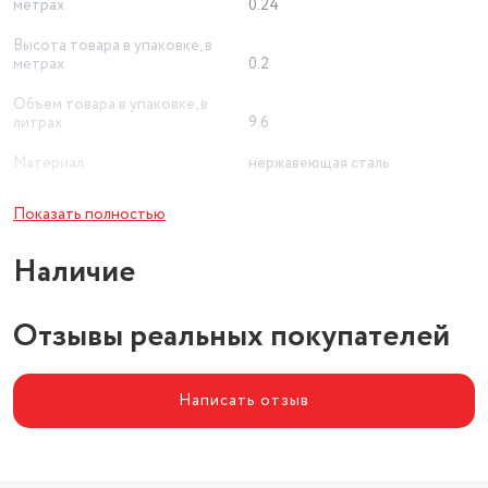
метрах
0.24
Высота товара в упаковке, в
метрах
0.2
Объем товара в упаковке, в
литрах
9.6
Материал
нержавеющая сталь
Основной цвет
черный
Показать полностью
Ручка
бакелитовая ручка
Наличие
Отзывы реальных покупателей
Написать отзыв