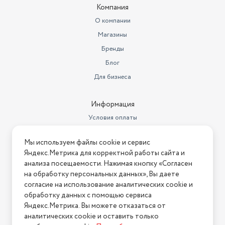
Компания
О компании
Магазины
Бренды
Блог
Для бизнеса
Информация
Условия оплаты
Условия доставки
Мы используем файлы cookie и сервис
Условия возврата
Яндекс.Метрика для корректной работы сайта и
Нашли ошибку на сайте?
Напишите нам
.
анализа посещаемости. Нажимая кнопку «Согласен
на обработку персональных данных», Вы даете
2026 © Интернет-магазин "АстМаркет". У нас есть всё!
согласие на использование аналитических cookie и
обработку данных с помощью сервиса
Яндекс.Метрика. Вы можете отказаться от
аналитических cookie и оставить только
Политика конфиденциальности