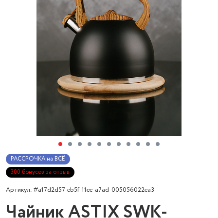
РАССРОЧКА на ВСЁ
300 бонусов за отзыв
Артикул: #a17d2d57-eb5f-11ee-a7ad-005056022ea3
Чайник ASTIX SWK-