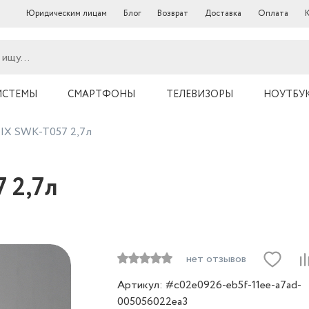
Юридическим лицам
Блог
Возврат
Доставка
Оплата
ИСТЕМЫ
СМАРТФОНЫ
ТЕЛЕВИЗОРЫ
НОУТБУ
TIX SWK-T057 2,7л
 2,7л
нет отзывов
Артикул: #c02e0926-eb5f-11ee-a7ad-
005056022ea3