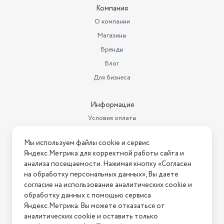
Вес с учетом упаковки
910
Компания
Цвет товара
бордовый
О компании
Магазины
Объем, л
3
Бренды
Подходит для плит
Для газовых плит
Блог
Для бизнеса
Информация
Условия оплаты
Условия доставки
Мы используем файлы cookie и сервис
Условия возврата
Яндекс.Метрика для корректной работы сайта и
Нашли ошибку на сайте?
Напишите нам
.
анализа посещаемости. Нажимая кнопку «Согласен
на обработку персональных данных», Вы даете
2026 © Интернет-магазин "АстМаркет". У нас есть всё!
согласие на использование аналитических cookie и
обработку данных с помощью сервиса
Яндекс.Метрика. Вы можете отказаться от
аналитических cookie и оставить только
Политика конфиденциальности