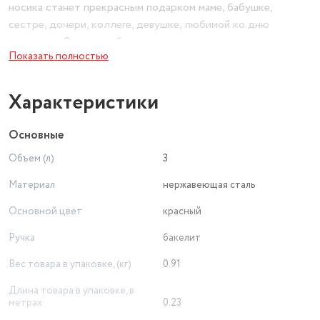
носика станет прекрасным подарком маме, бабушке,
сестре, дочери, коллеге, девушке, любимой ко дню
рождения, 8 марта, юбилею, переезду, новоселью.
Показать полностью
Характеристики
Основные
Объем (л)
3
Материал
нержавеющая сталь
Основной цвет
красный
Ручка
бакелит
Вес товара в упаковке, (кг)
0.91
Длина товара в упаковке, в
метрах
0.23