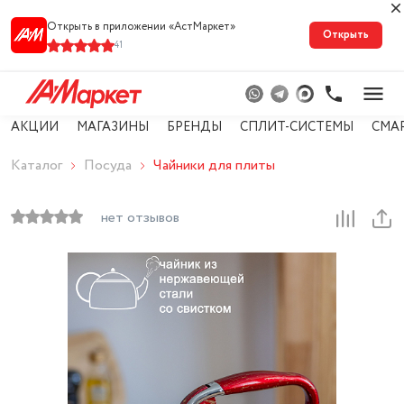
Открыть в приложении «АстМарке‪т‬»
Открыть
41
АКЦИИ
МАГАЗИНЫ
БРЕНДЫ
СПЛИТ-СИСТЕМЫ
СМА
Каталог
Посуда
Чайники для плиты
нет отзывов