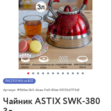
РАССРОЧКА на ВСЁ
Артикул: #966ec3b5-4baa-11e9-80ee-00155d7f75df
Чайник ASTIX SWK-380