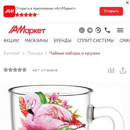
Открыть в приложении «АстМарке‪т‬»
Открыть
41
АКЦИИ
МАГАЗИНЫ
БРЕНДЫ
СПЛИТ-СИСТЕМЫ
СМА
Каталог
Посуда
Чайные наборы и кружки
нет отзывов