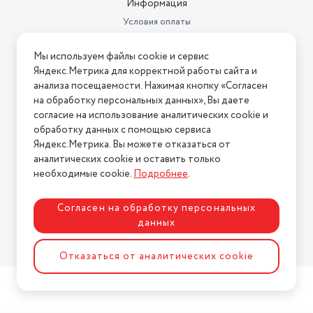
Информация
Условия оплаты
Условия доставки
Мы используем файлы cookie и сервис
Условия возврата
Яндекс.Метрика для корректной работы сайта и
Нашли ошибку на сайте?
Напишите нам
.
анализа посещаемости. Нажимая кнопку «Согласен
на обработку персональных данных», Вы даете
2026 © Интернет-магазин "АстМаркет". У нас есть всё!
согласие на использование аналитических cookie и
обработку данных с помощью сервиса
Яндекс.Метрика. Вы можете отказаться от
аналитических cookie и оставить только
Политика конфиденциальности
необходимые cookie.
Подробнее
.
Согласен на обработку персональных
данных
Разработка сайта
ASTDESIGN
Отказаться от аналитических cookie