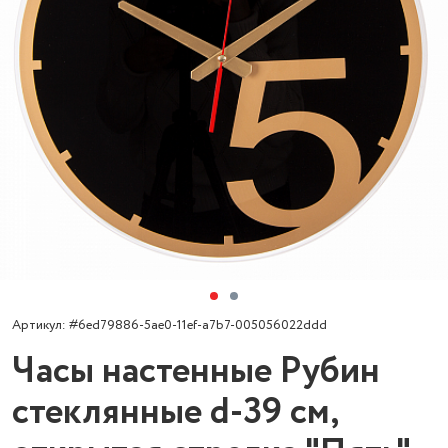
Артикул: #6ed79886-5ae0-11ef-a7b7-005056022ddd
Часы настенные Рубин
стеклянные d-39 см,