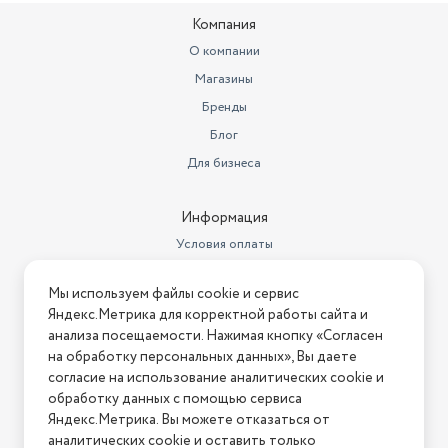
Компания
О компании
Магазины
Бренды
Блог
Для бизнеса
Информация
Условия оплаты
Условия доставки
Мы используем файлы cookie и сервис
Условия возврата
Яндекс.Метрика для корректной работы сайта и
Нашли ошибку на сайте?
Напишите нам
.
анализа посещаемости. Нажимая кнопку «Согласен
на обработку персональных данных», Вы даете
2026 © Интернет-магазин "АстМаркет". У нас есть всё!
согласие на использование аналитических cookie и
обработку данных с помощью сервиса
Яндекс.Метрика. Вы можете отказаться от
аналитических cookie и оставить только
Политика конфиденциальности