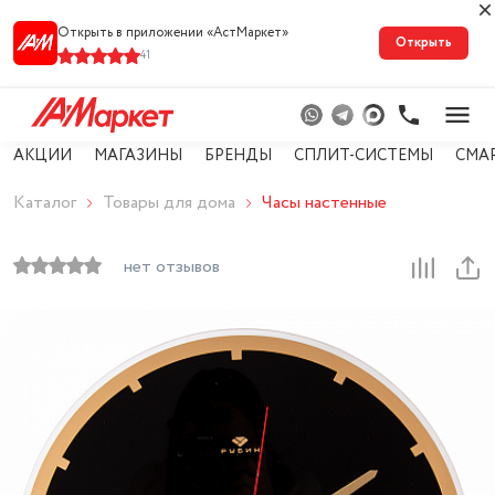
Открыть в приложении «АстМарке‪т‬»
Открыть
41
АКЦИИ
МАГАЗИНЫ
БРЕНДЫ
СПЛИТ-СИСТЕМЫ
СМА
Каталог
Товары для дома
Часы настенные
нет отзывов