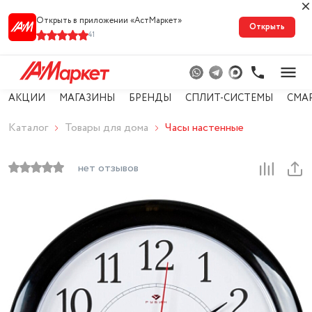
Открыть в приложении «АстМарке‪т‬»
Открыть
41
АКЦИИ
МАГАЗИНЫ
БРЕНДЫ
СПЛИТ-СИСТЕМЫ
СМА
Каталог
Товары для дома
Часы настенные
нет отзывов