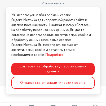
Условия оплаты
Условия доставки
Мы используем файлы cookie и сервис
Условия возврата
Яндекс.Метрика для корректной работы сайта и
Нашли ошибку на сайте?
Напишите нам
.
анализа посещаемости. Нажимая кнопку «Согласен
на обработку персональных данных», Вы даете
2026 © Интернет-магазин "АстМаркет". У нас есть всё!
согласие на использование аналитических cookie и
обработку данных с помощью сервиса
Яндекс.Метрика. Вы можете отказаться от
аналитических cookie и оставить только
Политика конфиденциальности
необходимые cookie.
Подробнее
.
Согласен на обработку персональных
данных
Разработка сайта
ASTDESIGN
Отказаться от аналитических cookie