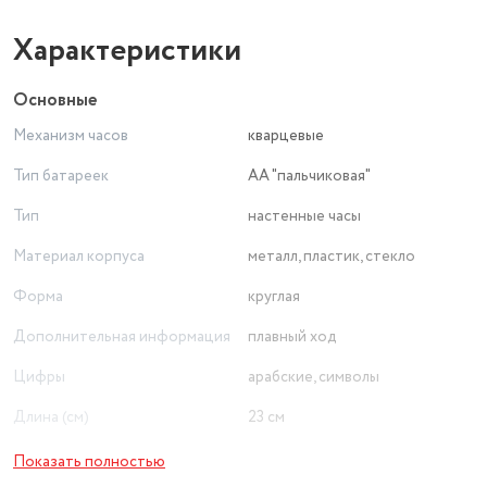
Характеристики
Основные
Механизм часов
кварцевые
Тип батареек
АА "пальчиковая"
Тип
настенные часы
Материал корпуса
металл, пластик, стекло
Форма
круглая
Дополнительная информация
плавный ход
Цифры
арабские, символы
Длина (см)
23 см
Подсветка
нет
Показать полностью