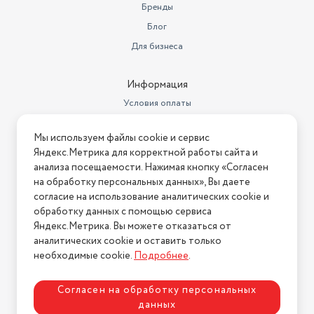
Бренды
Блог
Для бизнеса
Информация
Условия оплаты
Условия доставки
Мы используем файлы cookie и сервис
Условия возврата
Яндекс.Метрика для корректной работы сайта и
Нашли ошибку на сайте?
Напишите нам
.
анализа посещаемости. Нажимая кнопку «Согласен
на обработку персональных данных», Вы даете
2026 © Интернет-магазин "АстМаркет". У нас есть всё!
согласие на использование аналитических cookie и
обработку данных с помощью сервиса
Яндекс.Метрика. Вы можете отказаться от
аналитических cookie и оставить только
Политика конфиденциальности
необходимые cookie.
Подробнее
.
Согласен на обработку персональных
данных