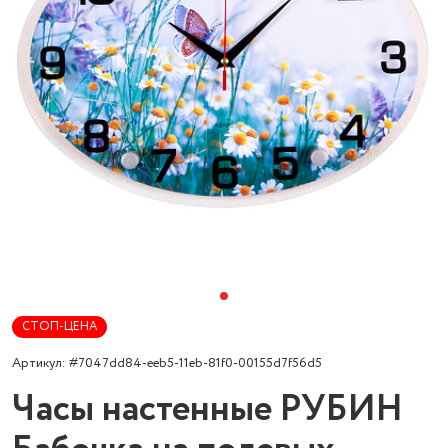
СТОП-ЦЕНА
Артикул: #7047dd84-eeb5-11eb-81f0-00155d7f56d5
Часы настенные РУБИН