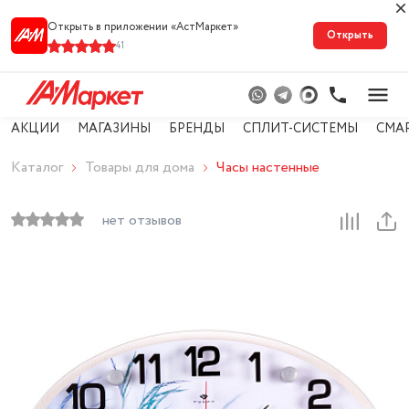
Открыть в приложении «АстМарке‪т‬»
Открыть
41
АКЦИИ
МАГАЗИНЫ
БРЕНДЫ
СПЛИТ-СИСТЕМЫ
СМА
Каталог
Товары для дома
Часы настенные
нет отзывов