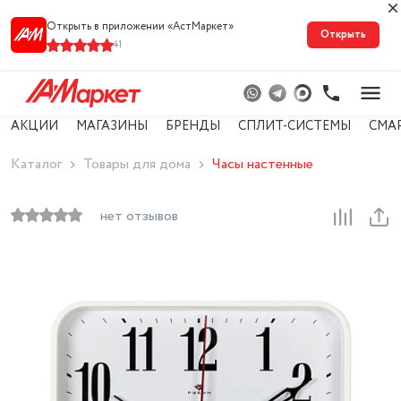
Открыть в приложении «АстМарке‪т‬»
Открыть
41
АКЦИИ
МАГАЗИНЫ
БРЕНДЫ
СПЛИТ-СИСТЕМЫ
СМА
Каталог
Товары для дома
Часы настенные
нет отзывов