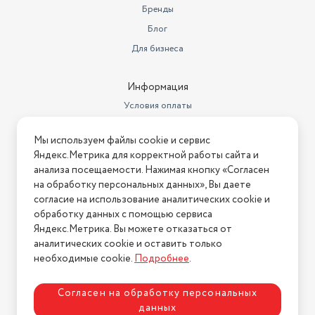
Бренды
Блог
Для бизнеса
Информация
Условия оплаты
Условия доставки
Мы используем файлы cookie и сервис
Условия возврата
Яндекс.Метрика для корректной работы сайта и
Нашли ошибку на сайте?
Напишите нам
.
анализа посещаемости. Нажимая кнопку «Согласен
на обработку персональных данных», Вы даете
2026 © Интернет-магазин "АстМаркет". У нас есть всё!
согласие на использование аналитических cookie и
обработку данных с помощью сервиса
Яндекс.Метрика. Вы можете отказаться от
аналитических cookie и оставить только
Политика конфиденциальности
необходимые cookie.
Подробнее
.
Согласен на обработку персональных
данных